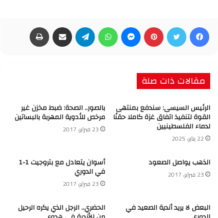
فيسبوك
تويتر
بينتيريست
ماسنجر
واتساب
تيلقرام
مشاركة عبر البريد
طباعة
مقالات ذات صلة
الرئيس السيسى: سندفع بمنتهى
بالصور.. الصحة: ضبط مخزن غير
القوة لتنفيذ اتفاق غزة كاملا حقنًا
مرخص للأدوية المهربة بالبساتين
لدماء الفلسطينيين
23 فبراير، 2017
22 يناير، 2025
الذهب يواصل الصعود
أسوان يتعادل مع بتروجيت 1-1
في الدوري
23 فبراير، 2017
23 فبراير، 2017
البعض لا يريد أندية الصعيد في
الحضري.. الرجل الذي يكره الرحيل
الدوري
من الأندية في هدوء