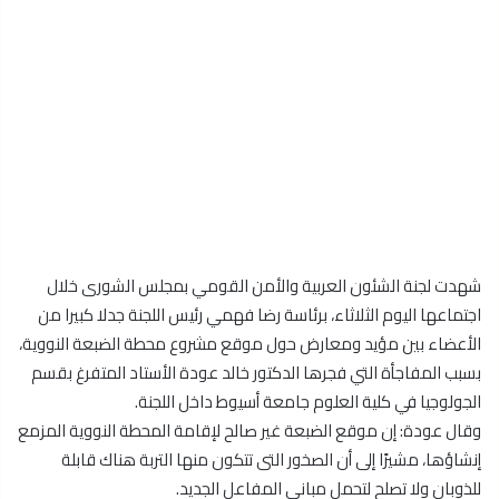
شهدت لجنة الشئون العربية والأمن القومي بمجلس الشورى خلال
اجتماعها اليوم الثلاثاء، برئاسة رضا فهمي رئيس اللجنة جدلا كبيرا من
الأعضاء بين مؤيد ومعارض حول موقع مشروع محطة الضبعة النووية،
بسبب المفاجأة التي فجرها الدكتور خالد عودة الأستاد المتفرغ بقسم
الجولوجيا في كلية العلوم جامعة أسيوط داخل اللجنة.
وقال عودة: إن موقع الضبعة غير صالح لإقامة المحطة النووية المزمع
إنشاؤها، مشيرًا إلى أن الصخور التى تتكون منها التربة هناك قابلة
للذوبان ولا تصلح لتحمل مبانى المفاعل الجديد.