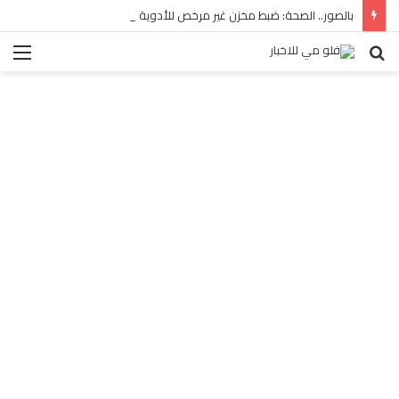
بالصور.. الصحة: ضبط مخزن غير مرخص للأدوية المهربة بالبساتين
بحث
الق
عن