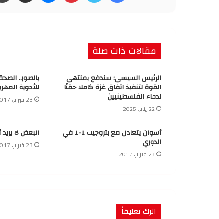
مقالات ذات صلة
الرئيس السيسى: سندفع بمنتهى
بالصور.. الصح
القوة لتنفيذ اتفاق غزة كاملا حقنًا
للأدوية المهرب
لدماء الفلسطينيين
23 فبراير، 2017
22 يناير، 2025
أسوان يتعادل مع بتروجيت 1-1 في
البعض لا يريد 
الدوري
23 فبراير، 2017
23 فبراير، 2017
اترك تعليقاً