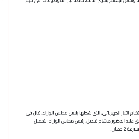
فة وسائل الإعلام بتحرى الدقة، خاصة فى الموضوعات التى تهم
م التيار الكهربائى، التى شكلها رئيس مجلس الوزراء، قال فى
فق عليه الدكتور هشام قنديل، رئيس مجلس الوزراء، لتحميل
2 حصان.