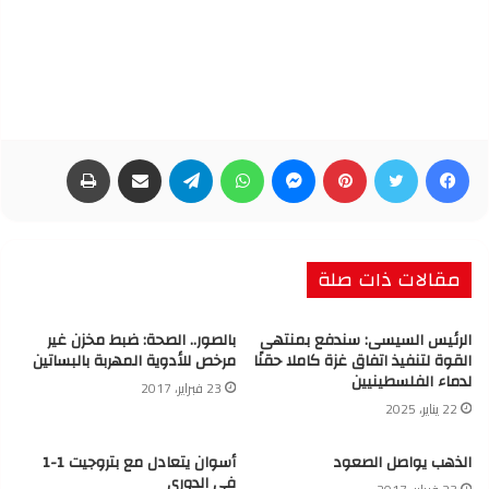
فيسبوك
تويتر
بينتيريست
ماسنجر
واتساب
تيلقرام
مشاركة عبر البريد
طباعة
مقالات ذات صلة
الرئيس السيسى: سندفع بمنتهى
بالصور.. الصحة: ضبط مخزن غير
القوة لتنفيذ اتفاق غزة كاملا حقنًا
مرخص للأدوية المهربة بالبساتين
لدماء الفلسطينيين
23 فبراير، 2017
22 يناير، 2025
الذهب يواصل الصعود
أسوان يتعادل مع بتروجيت 1-1
في الدوري