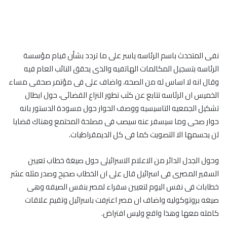
نفى المتحدث باسم الرئاسه ياسر على ما تردد بشأن قيام مؤسسة
الرئاسه بتسجيل المكالمات الهاتفيه والذى يحقق النائب العام فيه
وقال انه لا اساس له من الصحه، واضاف على فى مؤتمر صحفى مساء
الخميس ان الرئاسه تتابع عن كثب تطور النزاع القضائى، حول ابطال
تشكيل الجمعيه التاسيسيه ووصف الحوار حول مسودة الدستور بانه
حوار صحى وما سيسفر عنه سيصب فى مصلحة المحتمع وهناك قضايا
لن يحسمها الا التصويت كما فى كل الديمقراطيات.
وحول الجدل الدائر من الاعلام الاسرائيلى حول صيغة خطاب تعيين
السفير المصرى فى اسرائيل قال على ان الخطاب صحيح وصدر مثله عشر
خطابات فى نفس اليوم لتعيين سفراء لمصر بنفس الصيفه وهى
صيغه بروتوكوليه واضاف ان مصر اعترفت باسرائيل وتقيم علاقات
كامله معها وهذا واقع وليس افتراض.