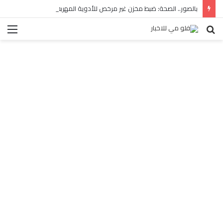
بالصور.. الصحة: ضبط مخزن غير مرخص للأدوية المهربة بالبساتين
بحث
الق
عن