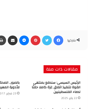
فيسبوك
تويتر
بينتيريست
ماسنجر
مشاركة عبر البريد
شاركها
مقالات ذات صلة
الرئيس السيسى: سندفع بمنتهى
بالصور.. الصح
القوة لتنفيذ اتفاق غزة كاملا حقنًا
للأدوية المهرب
لدماء الفلسطينيين
23 فبراير، 2017
22 يناير، 2025