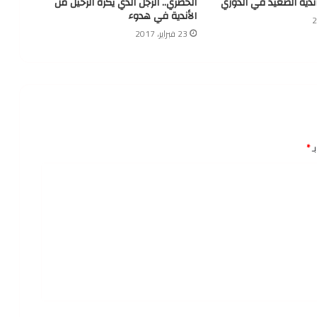
أندية الصعيد في الدوري
الحضري.. الرجل الذي يكره الرحيل من
الأندية في هدوء
23 فبراير، 2017
ـ
*