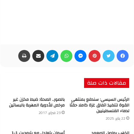
فيسبوك
تويتر
بينتيريست
ماسنجر
واتساب
تيلقرام
مشاركة عبر البريد
طباعة
مقالات ذات صلة
الرئيس السيسى: سندفع بمنتهى
بالصور.. الصحة: ضبط مخزن غير
القوة لتنفيذ اتفاق غزة كاملا حقنًا
مرخص للأدوية المهربة بالبساتين
لدماء الفلسطينيين
23 فبراير، 2017
22 يناير، 2025
الذهب يواصل الصعود
أسوان يتعادل مع بتروجيت 1-1