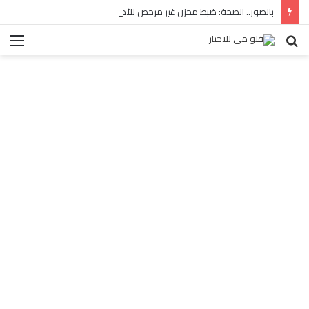
بالصور.. الصحة: ضبط مخزن غير مرخص للأدوية المهربة بالبساتين
بحث
الق
عن