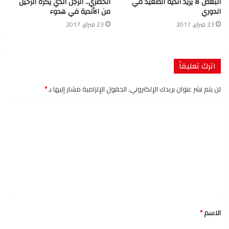
البعض لا يريد أندية الصعيد في
الحضري.. الرجل الذي يكره الرحيل
الدوري
من الأندية في هدوء
23 فبراير، 2017
23 فبراير، 2017
اترك تعليقاً
لن يتم نشر عنوان بريدك الإلكتروني.
الحقول الإلزامية مشار إليها بـ
*
ا
ل
ت
ع
ل
ي
ق
الاسم
*
*