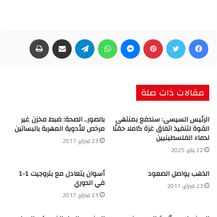
فيسبوك
تويتر
بينتيريست
ماسنجر
واتساب
تيلقرام
مشاركة عبر البريد
طباعة
مقالات ذات صلة
الرئيس السيسى: سندفع بمنتهى
بالصور.. الصحة: ضبط مخزن غير
القوة لتنفيذ اتفاق غزة كاملا حقنًا
مرخص للأدوية المهربة بالبساتين
لدماء الفلسطينيين
23 فبراير، 2017
22 يناير، 2025
الذهب يواصل الصعود
أسوان يتعادل مع بتروجيت 1-1
في الدوري
23 فبراير، 2017
23 فبراير، 2017