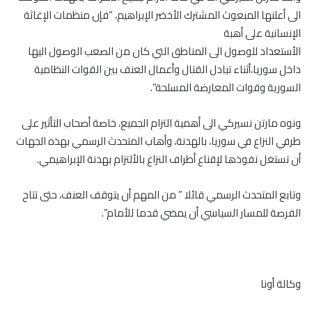
الى أعلنها المبعوث المشترك الأخضر الإبراهيم، “فإن منظمات الإغاثة
الإنسانية على أهبة
الأستعداد للوصول الى المناطق التي كان من الصعب الوصول اليها
داخل سوريا،أثناء تبادل القتال وأعمال العنف بين القوات النظامية
السورية وقوات المعارضة المسلحة”.
ونوه مارتن نسيركي الى أهمية التزام الجميع، خاصة أصحاب التأثير على
طرفي النزاع في سوريا، بالهدنة، وأهاب المتحدث الرسمي بهذه الجهات
أن تستغل نفوذها لإقناع أطراف النزاع بالألتزام بهدنة الإبراهيمي.
وتابع المتحدث الرسمي قائلا ” من المهم أن يتوقف العنف، حتى تتاح
الفرصة للمسار السياسي أن يمضي قدما للأمام”.
وكالة أونا