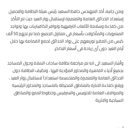
ومن جانبه، أكد المهندس حافظ السعيد رئيس هيئة النظافة والتجميل
إستعداد الحدائق العامة والمتميزة لإستقبال زوار العيد حيث تم التأكد
من كفاءة وسلامة الألعاب الترفيهية وتوافر الكافيتريات بها وتواجد
المشروبات والمأكولات بأسعار في متناول الجميع كما تم تجهيز 50 ألف
كيس من المقرر توزيعهم على رواد الحدائق لجمع القمامة بها خلال
أيام العيد دون أى زيادة فى أسعار التذاكر.
وأشار السعيد الى انه تم مراجعة نظافة ساحات الصلاة وحول المساجد
بجميع أحياء القاهرة والمحاور المؤدية اليها ، وتكثيف النظافة حول
الحدائق العامة والمتميزة والمتخصصة استعداداَ لاستقبال زوار العيد ،
ورفع كفاءة الانارة بالمناطق المحيطة بالمساجد والمحاور الرئيسية
والمواقف العامة للاتوبيس والسرفيس وخطوط المترو والمناطق
السياحية والاثرية