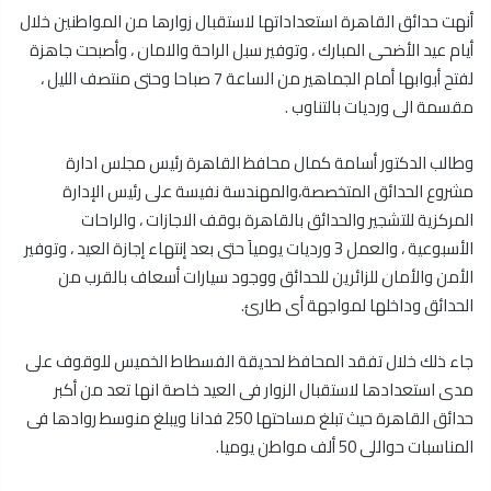
أنهت حدائق القاهرة استعداداتها لاستقبال زوارها من المواطنين خلال
أيام عيد الأضحى المبارك ، وتوفير سبل الراحة والامان ، وأصبحت جاهزة
لفتح أبوابها أمام الجماهير من الساعة 7 صباحا وحتى منتصف الليل ،
مقسمة الى ورديات بالتناوب .
وطالب الدكتور أسامة كمال محافظ القاهرة رئيس مجلس ادارة
مشروع الحدائق المتخصصة،والمهندسة نفيسة على رئيس الإدارة
المركزية للتشجير والحدائق بالقاهرة بوقف الاجازات ، والراحات
الأسبوعية ، والعمل 3 ورديات يومياَ حتى بعد إنتهاء إجازة العيد ، وتوفير
الأمن والأمان للزائرين للحدائق ووجود سيارات أسعاف بالقرب من
الحدائق وداخلها لمواجهة أى طارئ.
جاء ذلك خلال تفقد المحافظ لحديقة الفسطاط الخميس للوقوف على
مدى استعدادها لاستقبال الزوار فى العيد خاصة انها تعد من أكبر
حدائق القاهرة حيث تبلغ مساحتها 250 فدانا ويبلغ منوسط روادها فى
المناسبات حواللى 50 ألف مواطن يوميا.