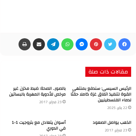
فيسبوك
تويتر
بينتيريست
ماسنجر
واتساب
تيلقرام
مشاركة عبر البريد
طباعة
مقالات ذات صلة
الرئيس السيسى: سندفع بمنتهى
بالصور.. الصحة: ضبط مخزن غير
القوة لتنفيذ اتفاق غزة كاملا حقنًا
مرخص للأدوية المهربة بالبساتين
لدماء الفلسطينيين
23 فبراير، 2017
22 يناير، 2025
الذهب يواصل الصعود
أسوان يتعادل مع بتروجيت 1-1
في الدوري
23 فبراير، 2017
23 فبراير، 2017