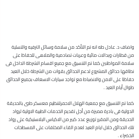
واضاف د. عادل طه انه تم التأكد من سلامة وسائل الترفيه والتسلية
من قطارات وبدالات مائية وعربات تصادمية والملاهى للحفاظ على
سلامة المواطنين كما تم التنسيق مع جميع اقسام الشرطة الداخل فى
نطاقها حدائق المشروع لدعم الحدائق بقوات من الشرطة خلال العيد
حفاظا على الامن والانضباط مع تواجد سيارات الاسعاف بجميع الحدائق
طوال أيام العيد .
كما تم التنسيق مع جمعية الهلال الاحمرلتنظيم معسكر طبى بالحديقة
الدولية فى بادرة مميزة من أجل تقديم الخدمات الطبية الاولية لرواد
الحديقة ومن المقرر توزيع عدد كبير من الاكياس البلاستيكية على رواد
تلك الحدائق خلال ايام العيد لعدم القاء المخلفات على المسطحات
الخضراء .