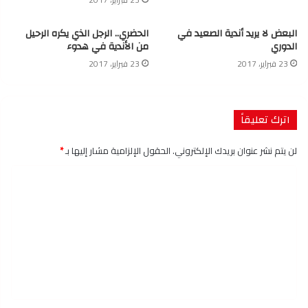
البعض لا يريد أندية الصعيد في
الحضري.. الرجل الذي يكره الرحيل
الدوري
من الأندية في هدوء
23 فبراير، 2017
23 فبراير، 2017
اترك تعليقاً
لن يتم نشر عنوان بريدك الإلكتروني.
الحقول الإلزامية مشار إليها بـ
*
ا
ل
ت
ع
ل
ي
ق