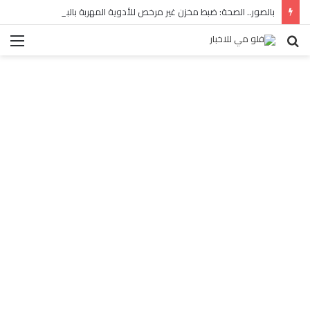
بالصور.. الصحة: ضبط مخزن غير مرخص للأدوية المهربة بالبساتين
بحث
الق
عن