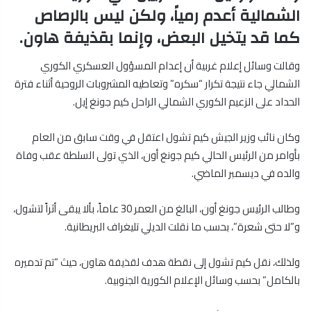
الشمالية أعدم رمياً، ولكن ليس بالرصاص
كما قد يتخيل البعض، وإنما بقذيفة هاون.
وقالت وسائل إعلام غربية أن إعدام المسؤول العسكري الكوري
الشمالي جاء نتيجة تكرار “سكره” وتعاطيه المشروبات الروحية أثناء فترة
الحداد على الزعيم الكوري الشمالي الراحل كيم جونغ إيل.
وكان نائب وزير الجيش كيم تشول اعتقل في وقت سابق من العام
بأوامر من الرئيس الحالي كيم جونغ أون، الذي تولى السلطة عقب وفاة
والده في ديسمبر الماضي.
وطالب الرئيس جونغ أون، البالغ من العمر 30 عاماً، بألا يبقى أثراً لتشول،
و”لا حتى شعرة”، بحسب ما نقلت الديلي تليغراف البريطانية.
ولذلك، نقل كيم تشول إلى نقطة هدف لقذيفة هاون، حيث “تم تدميره
بالكامل” بحسب وسائل الإعلام الكورية الجنوبية.