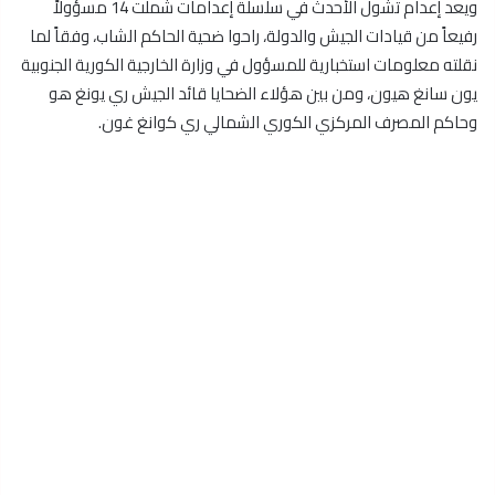
ويعد إعدام تشول الأحدث في سلسلة إعدامات شملت 14 مسؤولاً
رفيعاً من قيادات الجيش والدولة، راحوا ضحية الحاكم الشاب، وفقاً لما
نقلته معلومات استخبارية للمسؤول في وزارة الخارجية الكورية الجنوبية
يون سانغ هيون، ومن بين هؤلاء الضحايا قائد الجيش ري يونغ هو
وحاكم المصرف المركزي الكوري الشمالي ري كوانغ غون.