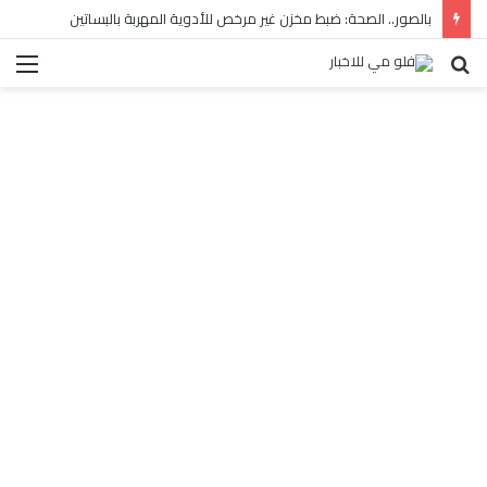
بالصور.. الصحة: ضبط مخزن غير مرخص للأدوية المهربة بالبساتين
بحث
الق
عن