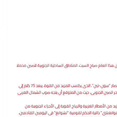
 رقم 23 الذى تشهده الصين هذا العام صباح السبت، المناطق الساحلية الجنوبية للصين محملا
وقال المركز الوطنى للأرصاد الجوية الصينية إن “مركز الأعصار “سون-تين”، الذى يكتسب المزيد من القوة، يبعد 75 كلم إلى
ر الصين الجنوبى، حيث من المتوقع أن يتجه صوب الشمال الغربى
من الأمطار الغزيرة والرياح القوية إلى الأجزاء الجنوبية من
وانغشى” ذاتية الحكم لقومية “تشوانغ” فى اليومين القادمين،