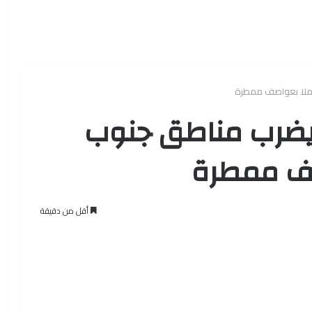
حملا بعواصف ممطرة
 يضرب مناطق جنوب
صف ممطرة
أقل من دقيقة