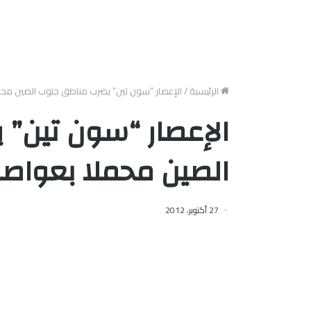
الرئيسية
/
الإعصار “سون تين” يضرب مناطق جنوب الصين م
الإعصار “سون تين”
الصين محملا بعوا
27 أكتوبر، 2012