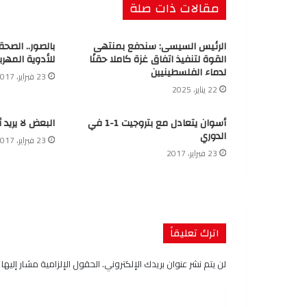
مقالات ذات صلة
الرئيس السيسى: سندفع بمنتهى
بالصور.. الصح
القوة لتنفيذ اتفاق غزة كاملا حقنًا
للأدوية المهرب
لدماء الفلسطينيين
23 فبراير، 2017
22 يناير، 2025
أسوان يتعادل مع بتروجيت 1-1 في
البعض لا يريد 
الدوري
23 فبراير، 2017
23 فبراير، 2017
اترك تعليقاً
لن يتم نشر عنوان بريدك الإلكتروني.
الحقول الإلزامية مشار إليها ب
ا