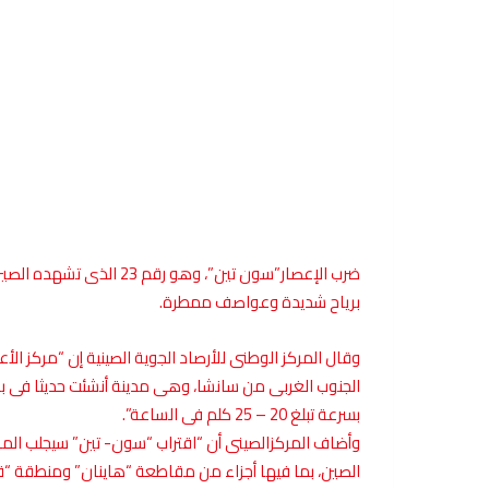
ضرب الإعصار”سون تين”، وهو
برياح شديدة وعواصف ممطرة.
الجنوب الغربى من سانشا، وهى مدينة أنشئت حديثا فى بح
بسرعة تبلغ 20 – 25 كلم فى الساعة”.
وأضاف المركزالصينى أن “اقتراب “سون- تين” سيجلب المزيد 
الصين، بما فيها أجزاء من مقاطعة “هاينان” ومنطقة “ق