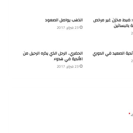
ة: ضبط مخزن غير مرخص
الذهب يواصل الصعود
ة بالبساتين
23 فبراير، 2017
أندية الصعيد في الدوري
الحضري.. الرجل الذي يكره الرحيل من
الأندية في هدوء
23 فبراير، 2017
ـ
*