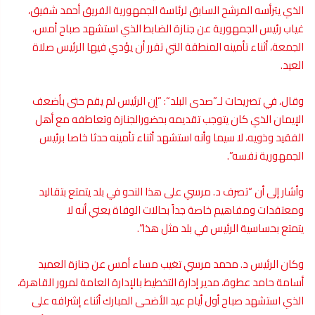
الذي يترأسه
المرشح
السابق لرئاسة الجمهورية الفريق
أحمد شفيق
،
غياب
رئيس الجمهورية
عن
جنازة
الضابط الذي استشهد صباح أمس،
الجمعة، أثناء تأمينه المنطقة التي تقرر أن يؤدي فيها الرئيس صلاة
العيد.
وقال، في تصريحات لـ”
صدى البلد
“: “إن الرئيس لم يقم حتى بأضعف
الإيمان الذي كان يتوجب تقديمه بحضور
الجنازة
وتعاطفه مع أهل
الفقيد وذويه، لا سيما وأنه استشهد أثناء تأمينه حدثا خاصا
برئيس
الجمهورية
نفسه”.
وأشار إلى أن “تصرف د. مرسي على هذا النحو في بلد يتمتع بتقاليد
ومعتقدات ومفاهيم خاصة جداً بحالات الوفاة يعني أنه لا
يتمتع
بحساسية
الرئيس في بلد مثل هذا”.
وكان الرئيس د.
محمد مرسي
تغيب مساء أمس عن جنازة العميد
أسامة حامد عطوة، مدير إدارة التخطيط بالإدارة العامة لمرور القاهرة،
الذي استشهد صباح أول أيام
عيد الأضحى
المبارك أثناء إشرافه على