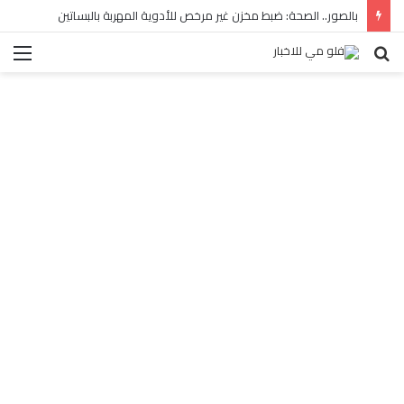
بالصور.. الصحة: ضبط مخزن غير مرخص للأدوية المهربة بالبساتين
بحث
الق
عن