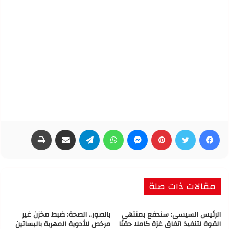
فيسبوك
تويتر
بينتيريست
ماسنجر
واتساب
تيلقرام
مشاركة عبر البريد
طباعة
مقالات ذات صلة
الرئيس السيسى: سندفع بمنتهى
بالصور.. الصحة: ضبط مخزن غير
القوة لتنفيذ اتفاق غزة كاملا حقنًا
مرخص للأدوية المهربة بالبساتين