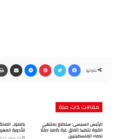
فيسبوك
تويتر
بينتيريست
ماسنجر
مشاركة عبر البريد
شاركها
مقالات ذات صلة
الرئيس السيسى: سندفع بمنتهى
بالصور.. الصح
القوة لتنفيذ اتفاق غزة كاملا حقنًا
للأدوية المهرب
لدماء الفلسطينيين
23 فبراير، 2017