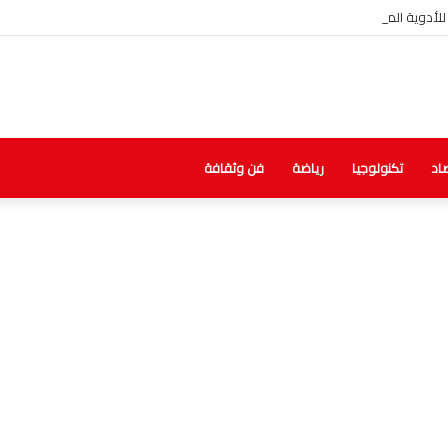
أدوية المهربة بالبساتين
اد
تكنولوجيا
رياضة
فن وثقافة