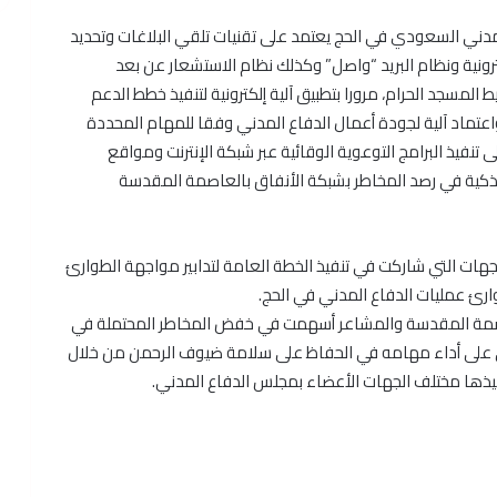
المدني السعودي في الحج يعتمد على تقنيات تلقي البلاغات وتحديد
رونية ونظام البريد “واصل” وكذلك نظام الاستشعار عن بعد
لمسجد الحرام، مرورا بتطبيق آلية إلكترونية لتنفيذ خطط الدعم
واعتماد آلية لجودة أعمال الدفاع المدني وفقا للمهام المحددة
تنفيذ البرامج التوعوية الوقائية عبر شبكة الإنترنت ومواقع
لذكية في رصد المخاطر بشبكة الأنفاق بالعاصمة المقدسة
جهات التي شاركت في تنفيذ الخطة العامة لتدابير مواجهة الطوارئ
ارئ عمليات الدفاع المدني في الحج.
عاصمة المقدسة والمشاعر أسهمت في خفض المخاطر المحتملة في
ني على أداء مهامه في الحفاظ على سلامة ضيوف الرحمن من خلال
فيذها مختلف الجهات الأعضاء بمجلس الدفاع المدني.