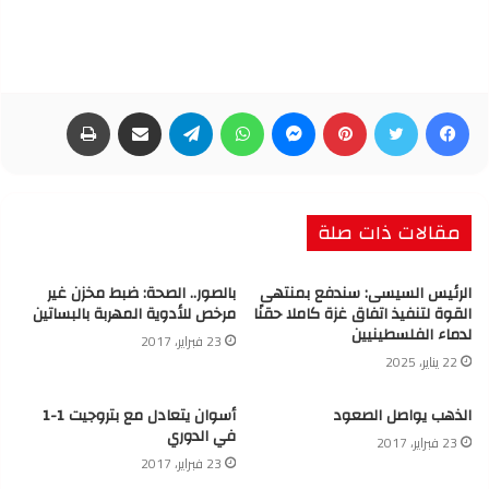
فيسبوك
تويتر
بينتيريست
ماسنجر
واتساب
تيلقرام
مشاركة عبر البريد
طباعة
مقالات ذات صلة
الرئيس السيسى: سندفع بمنتهى
بالصور.. الصحة: ضبط مخزن غير
القوة لتنفيذ اتفاق غزة كاملا حقنًا
مرخص للأدوية المهربة بالبساتين
لدماء الفلسطينيين
23 فبراير، 2017
22 يناير، 2025
الذهب يواصل الصعود
أسوان يتعادل مع بتروجيت 1-1
في الدوري
23 فبراير، 2017
23 فبراير، 2017