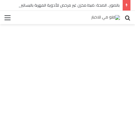
بالصور.. الصحة: ضبط مخزن غير مرخص للأدوية المهربة بالبساتين
بحث
الق
عن