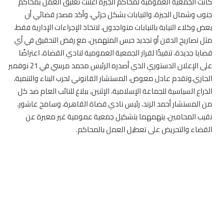
كانت الجمعية العمومية لمحاكم الجيزة أعلنت تعليق العمل بمحاكم
جنوب وشمال الجيزة، والنيابات بشكل جزئي، وأكد مصدر قضائي أن
بعض وكلاء النيابة بالنيابات متواجدون، لاتخاذ الإجراءات الإدارية فقط،
مثل تصاريح الدفن أو تجديد حبس المتهمين، مع رفض التحقيق في أي
قضايا جديدة، تنفيذًا لقرار الجمعية العمومية لنادي القضاة، اعتراضًا
على الإعلان الدستوري الذي أصدره الرئيس محمد مرسي في 21 نوفمبر
الجاري.وتقدم عادل معوض، المستشار القانوني لحزب البناء والتنمية،
الذراع السياسية للجماعة الإسلامية، الإثنين، ببلاغ للنائب العام ضد كل
من المستشار أحمد الزند، رئيس نادي قضاة القاهرة، وسامح عاشور،
نقيب المحامين، يتهمهما بتشكيل جمعية عمومية غير معبرة عن
القضاء والتحريض على تعطيل العمل بالمحاكم.