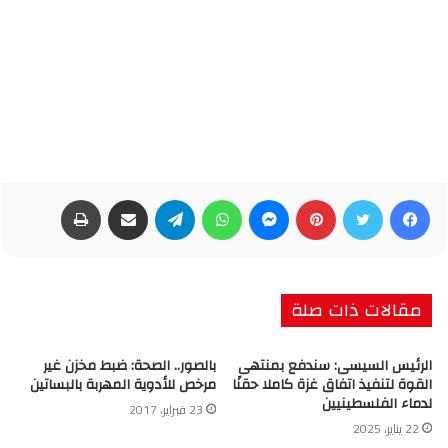
فيسبوك
تويتر
بينتيريست
ماسنجر
واتساب
تيلقرام
مشاركة عبر البريد
طباعة
مقالات ذات صلة
الرئيس السيسى: سندفع بمنتهى
بالصور.. الصحة: ضبط مخزن غير
القوة لتنفيذ اتفاق غزة كاملا حقنًا
مرخص للأدوية المهربة بالبساتين
لدماء الفلسطينيين
23 فبراير، 2017
22 يناير، 2025