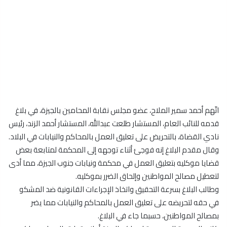
اتّهم أحمد سمير الملاح، عضو مجلس نقابة المحامين بالجيزة، في بلاغ
قدمه للنائب العام، المستشار طلعت عبدالله، المستشار أحمد الزند، رئيس
نادي القضاة، بالتحريض على تعليق العمل بالمحاكم والنيابات في البلاد.
وقال مقدم البلاغ إنه فوجئ أثناء توجهه إلى المحكمة لمتابعة بعض
قضايا موكليه بتعليق العمل في محكمة ونيابات جنوب الجيزة، مما أدى
لتعطيل مصالح المواطنين وإلحاق الضرر بموكليه.
وطالب البلاغ بسرعة التحقيق واتخاذ الإجراءات القانونية ضد المشكو
في حقه لتحريضه على تعليق العمل بالمحاكم والنيابات مما يضر
بمصالح المواطنين، حسبما جاء في البلاغ.