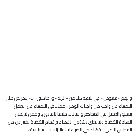
واتهم «معوض» في بلاغه كلا من «الزند» و«عاشور» بـ«التحريض على
الامتناع عن واجب من واجبات الوطن، ممثلا في الامتناع عن العمل
بتعليق العمل في المحاكم والنيابات خلافا للقانون، وممن لا يمثل
السادة القضاة ولا يعنى بشؤون القضاء وإقحام القضاة بغير إذن من
المجلس الأعلى للقضاء في الصراعات والنزاعات السياسية».