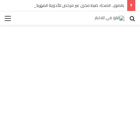
بالصور.. الصحة: ضبط مخزن غير مرخص للأدوية المهربة بالبساتين
بحث
الق
عن