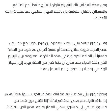
ومن هذه العقاقير تلك التي يتم تناولها لعلاج ضغط الدم المرتفع
والسرطان وتقليل الكولسترول وتثبيط الجهاز المناعي بعد عمليات زراعة
الأعضاء.
وقال دكتور ديفيد بيلي الباحث بالمعهد “إن قرص دواء مع كوب من
عصير الجريب فروت يماثل خمسة أو عشرة أقراص مع كوب من الماء”
مفسراً أن المادة الكيماوية في هذه الفاكهة المعروفة تزيل الإنزيم
الذي يفتت الدواء مما يعني أن جزءا كبيرا من العقار يهرب إلى الجهاز
الهضمي بقدر لا يستطيع الجسم التعامل معه.
ويحذر دكتور بيلي، بتجاهل العامة لتلك المخاطر الذي يسببها هذا العصير،
إذا ما تم تناوله مع بعض العقاقير قائلاً “إننا ننتقل دون قصد من
مستوى علاجي إلى مستوى سمي للعقار بمزجه بعصير الجريب فروت”.