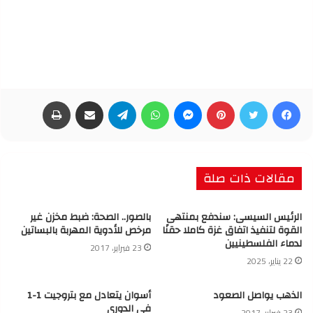
فيسبوك
تويتر
بينتيريست
ماسنجر
واتساب
تيلقرام
مشاركة عبر البريد
طباعة
مقالات ذات صلة
الرئيس السيسى: سندفع بمنتهى
بالصور.. الصحة: ضبط مخزن غير
القوة لتنفيذ اتفاق غزة كاملا حقنًا
مرخص للأدوية المهربة بالبساتين
لدماء الفلسطينيين
23 فبراير، 2017
22 يناير، 2025
الذهب يواصل الصعود
أسوان يتعادل مع بتروجيت 1-1
في الدوري
23 فبراير، 2017