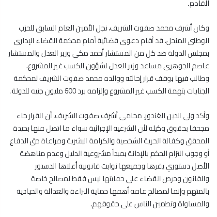
القادم.
وكان أشرف محمد صفوت الشريف، نجل الأمين العام السابق للحزب
الوطنى المنحل، قد أقام دعوى قضائية أمام محكمة القضاء الإدارى
بمجلس الدولة ضد كل من المستشار أحمد مكى وزير العدل والمستشار
عاصم الجوهرى مساعد وزير العدل لشؤون الكسب غير المشروع،
وطالب فيها بوقف قرار إحالته ووالده محمد صفوت الشريف لمحكمة
الجنايات بتهمة الكسب غير المشروع وإلزامه برد 600 مليون جنيه للدولة.
وأكد ولى الدين الغندور، محامى أشرف صفوت الشريف، أن القرار جاء
مجحفا بحقوق وكيله لأن الشرعية الإجرائية سواء ما اتصل منها بحيدة
المحقق وكفالة الحرية الشخصية والكرامة البشرية ومراعاة حق الدفاع
أو وجوب التزام الحكم بالإدانة بمبدأ مشروعية الدليل وعدم مناهضة
الأصل دستوري يقرها وجميعها ثوابت قانونية أعلاها الدستور
والقانون وحرص القضاء على حمايتها ليس فقط لمصالح خاصة
بالمتهم وإنما لمصالح عامة أهمها حماية البراءة والعدالة والحيادية
والمساواة وتطمين الناس على حقوقهم.