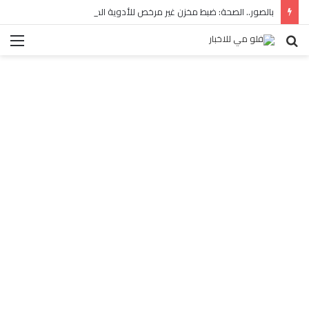
بالصور.. الصحة: ضبط مخزن غير مرخص للأدوية المهربة بالبساتين
بحث
الق
عن