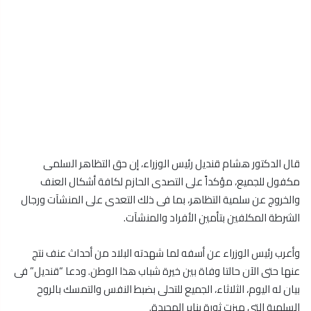
قال الدكتور هشام قنديل رئيس الوزراء، إن حق التظاهر السلمى
مكفول للجميع، مؤكداً على التصدى الحازم لكافة أشكال العنف
والخروج عن سلمية التظاهر، بما فى ذلك التعدى على المنشآت ورجال
الشرطة المكلفين بتأمين الأفراد والمنشآت.
وأعرب رئيس الوزراء عن أسفه لما شهدته البلاد من أحداث عنف نتج
عنها حتى الآن حالتا وفاة بين خيرة شباب هذا الوطن. ودعا “قنديل” فى
بيان له اليوم، الثلاثاء، الجميع للتحلى بضبط النفس والتمسك بالروح
السلمية التى ميزت ثورة يناير المجيدة.