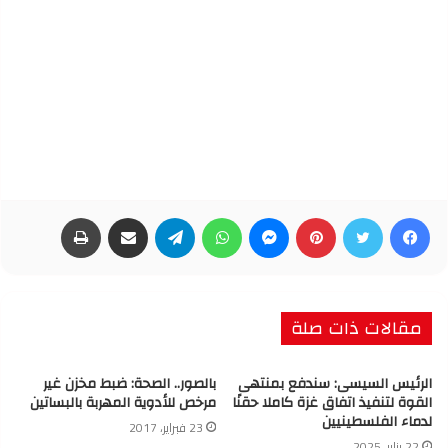
فيسبوك
تويتر
بينتيريست
ماسنجر
واتساب
تيلقرام
مشاركة عبر البريد
طباعة
مقالات ذات صلة
الرئيس السيسى: سندفع بمنتهى
بالصور.. الصحة: ضبط مخزن غير
القوة لتنفيذ اتفاق غزة كاملا حقنًا
مرخص للأدوية المهربة بالبساتين
لدماء الفلسطينيين
23 فبراير، 2017
22 يناير، 2025