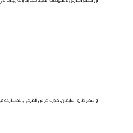
أن يخضع الحارس للفحوصات الطبية تحت إشراف إيهاب علي،
واضطر طارق سليمان، مدرب حراس المرمى، للمشاركة في ال