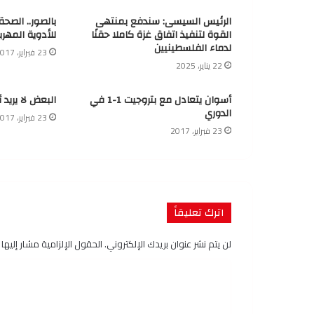
الرئيس السيسى: سندفع بمنتهى
بالصور.. الصح
القوة لتنفيذ اتفاق غزة كاملا حقنًا
للأدوية المهرب
لدماء الفلسطينيين
23 فبراير، 2017
22 يناير، 2025
أسوان يتعادل مع بتروجيت 1-1 في
البعض لا يريد 
الدوري
23 فبراير، 2017
23 فبراير، 2017
اترك تعليقاً
لن يتم نشر عنوان بريدك الإلكتروني.
الحقول الإلزامية مشار إليها ب
ا
ل
ت