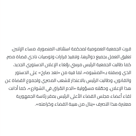
قررت الجمعية العمومية لمحكمة استئناف المنصورة، مساء الإثنين،
تعليق العمل بجميع دوائرها، وتنفيذ قرارات وتوصيات نادي قضاة مصر،
كما طالبت الجمعية الرئيس مرسي بإلغاء الإعلان الدستوري الجديد،
الذي وصفته بـ«المشبوه»، لما فيه من «تعد صارخ» على الدستور
والقانون، وطالبت الرئيس بالاعتذار للشعب المصري ولجموع القضاة عن
هذا الإعلان، وحمّلته مسؤولية «الدم المُراق في الشوارع»، كما أدانت
لقاء أعضاء مجلس القضاء الأعلى الرئيس بمقر رئاسة الجمهورية
معتبرة هذا التصرف «ينال من هيبة القضاء وكرامته».