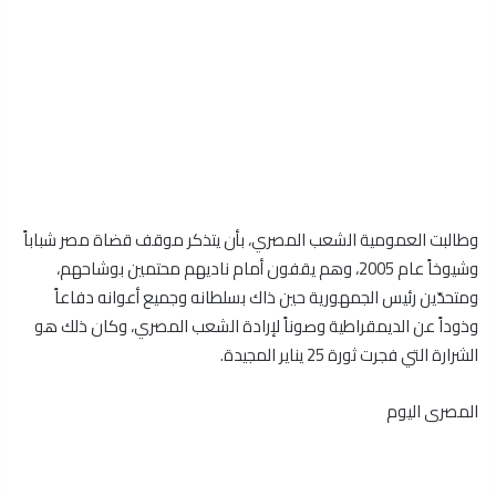
وطالبت العمومية الشعب المصري، بأن يتذكر موقف قضاة مصر شباباً
وشيوخاً عام 2005، وهم يقفون أمام ناديهم محتمين بوشاحهم،
ومتحدّين رئيس الجمهورية حين ذاك بسلطانه وجميع أعوانه دفاعاً
وذوداً عن الديمقراطية وصوناً لإرادة الشعب المصري، وكان ذلك هو
الشرارة التي فجرت ثورة 25 يناير المجيدة.
المصرى اليوم