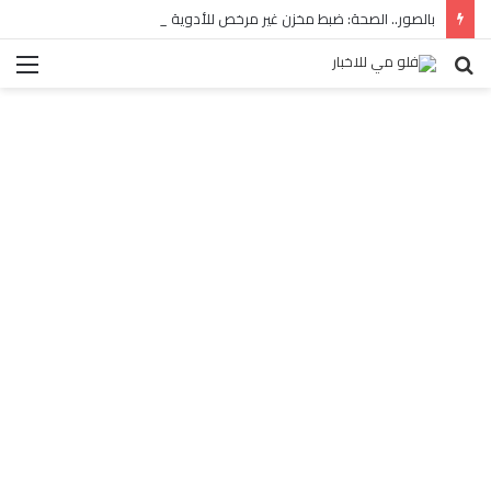
بالصور.. الصحة: ضبط مخزن غير مرخص للأدوية المهربة بالبساتين
بحث
الق
عن