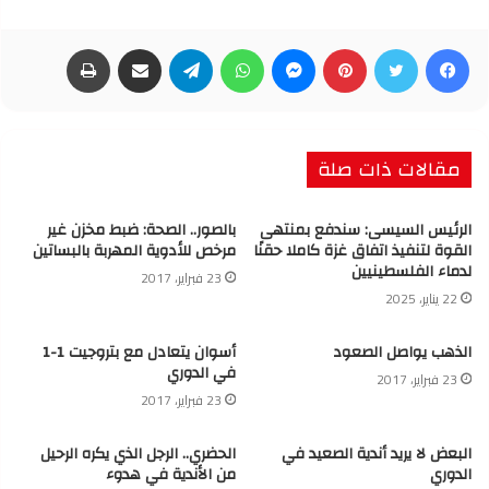
فيسبوك
تويتر
بينتيريست
ماسنجر
واتساب
تيلقرام
مشاركة عبر البريد
طباعة
مقالات ذات صلة
الرئيس السيسى: سندفع بمنتهى
بالصور.. الصحة: ضبط مخزن غير
القوة لتنفيذ اتفاق غزة كاملا حقنًا
مرخص للأدوية المهربة بالبساتين
لدماء الفلسطينيين
23 فبراير، 2017
22 يناير، 2025
الذهب يواصل الصعود
أسوان يتعادل مع بتروجيت 1-1
في الدوري
23 فبراير، 2017
23 فبراير، 2017
البعض لا يريد أندية الصعيد في
الحضري.. الرجل الذي يكره الرحيل
الدوري
من الأندية في هدوء