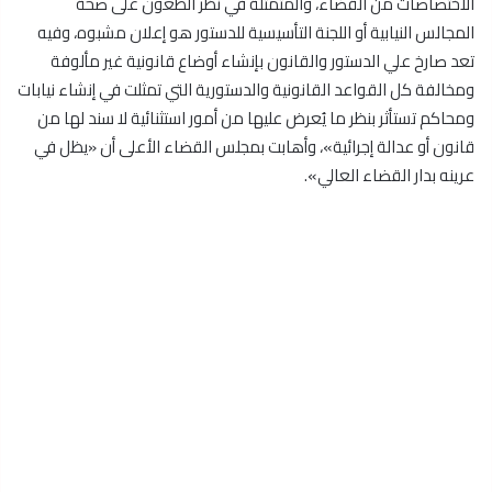
الاختصاصات من القضاء، والمتمثلة في نظر الطعون على صحة
المجالس النيابية أو اللجنة التأسيسية للدستور هو إعلان مشبوه، وفيه
تعد صارخ علي الدستور والقانون بإنشاء أوضاع قانونية غير مألوفة
ومخالفة كل القواعد القانونية والدستورية التي تمثلت في إنشاء نيابات
ومحاكم تستأثر بنظر ما يُعرض عليها من أمور استثنائية لا سند لها من
قانون أو عدالة إجرائية»، وأهابت بمجلس القضاء الأعلى أن «يظل في
عرينه بدار القضاء العالي».