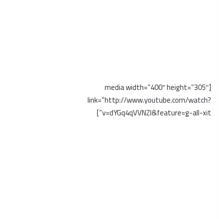
[media width=”400″ height=”305″
link=”http://www.youtube.com/watch?
v=dYGq4qVVNZI&feature=g-all-xit”]