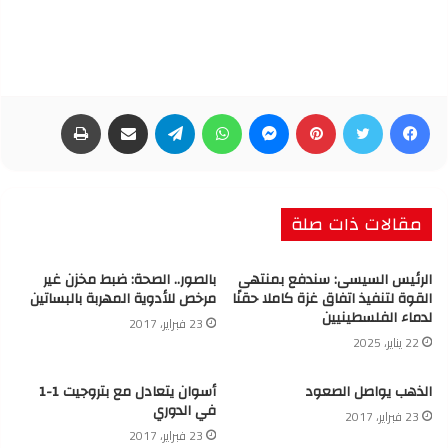
فيسبوك
تويتر
بينتيريست
ماسنجر
واتساب
تيلقرام
مشاركة عبر البريد
طباعة
مقالات ذات صلة
الرئيس السيسى: سندفع بمنتهى
بالصور.. الصحة: ضبط مخزن غير
القوة لتنفيذ اتفاق غزة كاملا حقنًا
مرخص للأدوية المهربة بالبساتين
لدماء الفلسطينيين
23 فبراير، 2017
22 يناير، 2025
الذهب يواصل الصعود
أسوان يتعادل مع بتروجيت 1-1
في الدوري
23 فبراير، 2017
23 فبراير، 2017