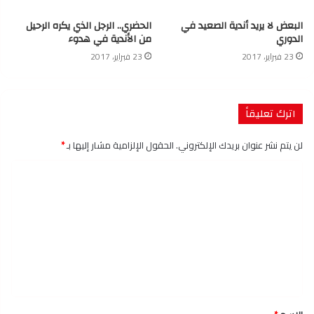
البعض لا يريد أندية الصعيد في
الحضري.. الرجل الذي يكره الرحيل
الدوري
من الأندية في هدوء
23 فبراير، 2017
23 فبراير، 2017
اترك تعليقاً
لن يتم نشر عنوان بريدك الإلكتروني.
الحقول الإلزامية مشار إليها بـ
*
ا
ل
ت
ع
ل
ي
ق