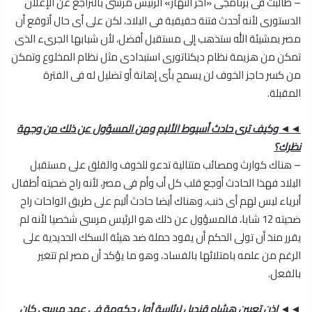
– طالبت فى برنامجى «آخر النهار» الرئيس مرسى بالتراجع عن الإعلان
الدستورى لأنه أحدث فتنة حقيقية فى البلاد، لكن على أى حال أتوقع أن
مصر بمشيئة الله ستذهب إلى مستقبل أفضل، لأن شبابها الجرىء الذى
تمكن من هزيمة نظام ديكتاتورى استبدادى مثل نظام المخلوع وتمكن
من كسر حاجز الخوف لن يسمح بأى إهانة أو تضليل له فى الفترة
المقبلة.
◄◄ وكيف ترى حادث أسيوط الأليم ومن المسؤول عن ذلك من وجهة
نظرك؟
– هناك كوارث ومصائب متتالية تدعو للخوف والقلق على مستقبل
البلاد فهذا الحادث أوجع قلب كل أب وأم فى مصر، لأنه راح ضحيته أطفال
أبرياء ليس لهم أى ذنب، وهناك أيضا حادث أليم على طريق الواحات راح
ضحيته 12 شابا، فالمسؤول عن ذلك هو الرئيس مرسى شخصيا لأنه لم
يقرر منذ أن تولى الحكم أن يقود حملة ضد هيئة السكك الحديدية على
الرغم من علمه بامتلائها بالفساد، وهو ما يؤكد أن مصر لم تتغير
بالفعل.
◄◄ إذن تعيين هشام قنديل لرئاسة أول حكومة فى عهد مرسى كان