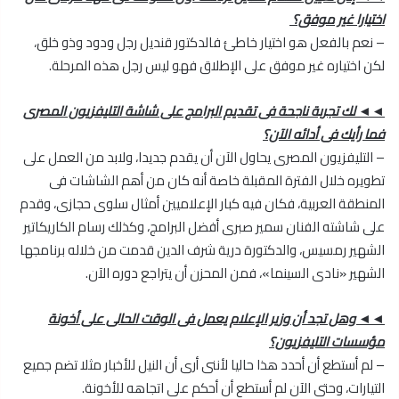
اختيارا غير موفق؟
– نعم بالفعل هو اختيار خاطئ فالدكتور قنديل رجل ودود وذو خلق،
لكن اختياره غير موفق على الإطلاق فهو ليس رجل هذه المرحلة.
◄◄ لك تجربة ناجحة فى تقديم البرامج على شاشة التليفزيون المصرى
فما رأيك فى أدائه الآن؟
– التليفزيون المصرى يحاول الآن أن يقدم جديدا، ولابد من العمل على
تطويره خلال الفترة المقبلة خاصة أنه كان من أهم الشاشات فى
المنطقة العربية، فكان فيه كبار الإعلاميين أمثال سلوى حجازى، وقدم
على شاشته الفنان سمير صبرى أفضل البرامج، وكذلك رسام الكاريكاتير
الشهير رمسيس، والدكتورة درية شرف الدين قدمت من خلاله برنامجها
الشهير «نادى السينما»، فمن المحزن أن يتراجع دوره الآن.
◄◄ وهل تجد أن وزير الإعلام يعمل فى الوقت الحالى على أخونة
مؤسسات التليفزيون؟
– لم أستطع أن أحدد هذا حاليا لأننى أرى أن النيل للأخبار مثلا تضم جميع
التيارات، وحتى الآن لم أستطع أن أحكم على اتجاهه للأخونة.