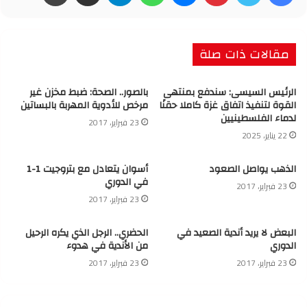
مقالات ذات صلة
الرئيس السيسى: سندفع بمنتهى
بالصور.. الصحة: ضبط مخزن غير
القوة لتنفيذ اتفاق غزة كاملا حقنًا
مرخص للأدوية المهربة بالبساتين
لدماء الفلسطينيين
23 فبراير، 2017
22 يناير، 2025
الذهب يواصل الصعود
أسوان يتعادل مع بتروجيت 1-1
في الدوري
23 فبراير، 2017
23 فبراير، 2017
البعض لا يريد أندية الصعيد في
الحضري.. الرجل الذي يكره الرحيل
الدوري
من الأندية في هدوء
23 فبراير، 2017
23 فبراير، 2017