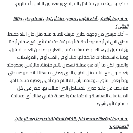
محترمون يقدمون مشاكل المجتمع ويسعدون الناس بأعمالهم.
◄◄ وما رأيك فى أداء الرئيس مرسى منذ أن تولى الحكم حتى وقتنا
الحالى؟
– أداء مرسى من وجهة نظرى مرتبك للغاية مثله مثل حال البلد جميعا،
فحتى الآن لم أر مشروعاً حقيقياً ولا رؤية حقيقية لأى شىء، فلم أر مثلا
رؤية تقول إن هناك نهضة ستحدث فى التعليم بدءا من العام المقبل،
وهناك استعدادات قائمة لها مثلا أو فى الطب أو فى المواصلات
والمرور، لكن ما أراه هو عملية تسكين لآلام مزمنة، فالرئيس وحكومته
يتعاملون مع البلاد مثل الطبيب الذى يعطى مسكنا لآلام مريضه حتى
يهدأ بعض الشىء، وعندما يأتى له الألم مرة أخرى يعطيه مسكنا آخر،
فلا يبحث عن علاج جذرى للمشاكل التى امتلأت بها مصر على كل
المستويات السياسية والاجتماعية والصحية، فليس هناك أى معالجة
حقيقية لأى شىء.
◄◄ وما توقعاتك لمصر خلال الفترة المقبلة خصوصا بعد الإعلان
الدستورى؟