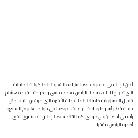
أعلن الإعلامى محمود سعد استياءه الشديد تجاه الكوارث المتتالية
التى تمر بها البلاد، محملا الرئيس محمد مرسى وحكومته بقيادة هشام
قنديل المسؤولية كاملة تجاه الأحداث الأخيرة التى مرت بها البلاد مثل
حادث قطار أسيوط وحادث الواحات، موضحا فى حواره لـ«اليوم السابع»
رأيه فى أداء الرئيس مرسى، كما انتقد سعد الإعلان الدستورى الذى
أصدره الرئيس مؤخرا.