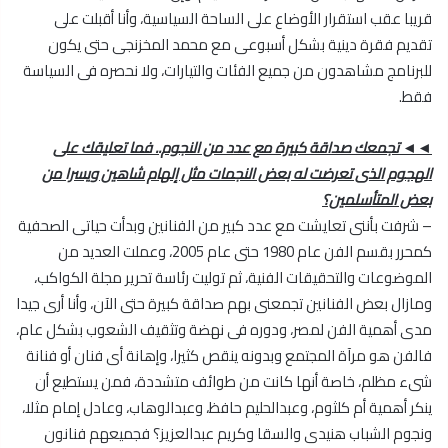
قريبا عقب استقرار الأوضاع على الساحة السياسية، وأنا أقبلت على
تقديم فقرة دينية بشكل أسبوعى مع محمد المخزنجى حتى يكون
للبرنامج مشاهدون من جميع الفئات والتيارات، ولا نحصره فى السياسة
فقط.
◄◄ تجمعك صداقة كبيرة مع عدد من النجوم.. فما تعليقك على
الهجوم الذى تعرضت له بعض النجمات مثل إلهام شاهين ويسرا من
بعض المتأسلمين؟
– شرفت بأننى تعايشت مع عدد كبير من الفنانين وبدأت حياتى الصحفية
كمحرر بقسم الفن عام 1980 حتى عام 2005، وعملت العديد من
الموضوعات والتحقيقات الفنية، ثم توليت رئاسة تحرير مجلة الكواكب،
ومازال بعض الفنانين تجمعنى بهم صداقة كبيرة حتى الآن، وأنا أرى جيدا
مدى أهمية الفن لمصر، ودوره فى نهضة وتثقيف الشعوب بشكل عام،
فالفن هو مرآة المجتمع وبدونه ينقص كثيرا، وإهانة أى فنان أو فنانة
شىء مظلم، خاصة أنها كانت من طوائف متشددة، فمن يستطيع أن
ينكر أهمية أم كلثوم، وعبدالحليم حافظ، وعبدالوهاب، وعادل إمام مثلا،
ونجوم الشباب هنيدى والسقا وكريم عبدالعزيز؟ فجميعهم فنانون