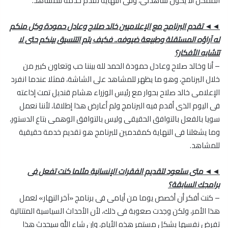
الممكن ألا يكون شاهدنى، وفى النهاية نقدم خدمة للمشاهد.
◄◄ تقدم البرنامج مع الإعلاميين خالد صلاح وعادل حمودة وكل منكم
له آراؤه المستقلة وطبيعة ضيوفه.. فكيف يتم التنسيق بينكم حتى لا
تتشابه الأفكار؟
– أنا وخالد صلاح وعادل حمودة الحمد لله بيننا حب وتعاون كبير من
خلال البرنامج، وهو ما يظهر للمشاهد على الشاشة، فمثلا عندما انفرد
الإعلامى خالد صلاح بحوار مع رئيس الوزراء هشام قنديل تمت إذاعته
فى اليوم الذى أقدم فيه البرنامج ولم أعارض هذا إطلاقا، لأننا نعمل
سويا بالفعل بالتوافق الحقيقى وليس بالتوافق الوهمى بتاع الدستور،
وما يشغلنا فى النهاية كمقدمين للبرنامج هو تقديم خدمة حقيقية
للمشاهد.
◄◄ متى ستعود لتقديم الفقرات الإنسانية مثلما كنت تفعل فى
برامجك السابقة؟
– كنت أفكر أن أخصص يوما من أيامى فى برنامج «آخر النهار» لعمل
هذا الأمر، ولكن وجدت صعوبة فى ذلك، لأن الأحداث السياسية المتتالية
تفرض نفسها بشكل مستمر هذه الأيام، وإن شاء الله سيحدث هذا