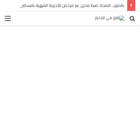
بالصور.. الصحة: ضبط مخزن غير مرخص للأدوية المهربة بالبساتين
بحث
الق
عن