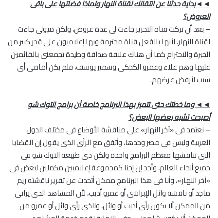
◄◄بداية حدثنا عن انتقالك لقناة النهار ولماذا فضلتها على باقى
العروض؟
– بعد أن تركت قناة التحرير جاءت لى عدة عروض، ولكن ميولى جاءت
لقناة النهار، لأنها بالفعل قناة محترمة وبها إعلاميون على قدر كبير من
الخبرة والاحترام كما أن هناك علاقة صداقة وطيدة تجمعنى بالقائمين
عليها وهم علاء وعمرو الكحكى وسمير يوسف، فلم يكن أمامى أى
سبب لأرفض عرضهم.
◄◄ وما خطتك حتى تتميز بهذا البرنامج خاصة أن برامج التوك شو
أصبحت تشبه بعضها البعض؟
– نعتمد فى «آخر النهار» على مناقشة الأوضاع فى مختلف الدول
العربية وليس فى مصر وحدها، وأتفق مع الرأى الذى يقول إن القضايا
التى تناقشها معظم البرامج واحدة ولكن دى طبيعة التوك شو فى
جميع أنحاء العالم، وأجد إن إحنا كمجموعة إعلاميين مكملين لبعض فى
«آخر النهار»، وأنا فى هذا البرنامج ممكن أتحدث عن تقرير ناقشته ريم
ماجد أو ناقشه وائل الإبراشى أو عمرو أديب، لأن المشاهد الذى يرانى
من الممكن ألا يكون رأى أديب أو وائل، والذى رأى وائل أو عمرو من