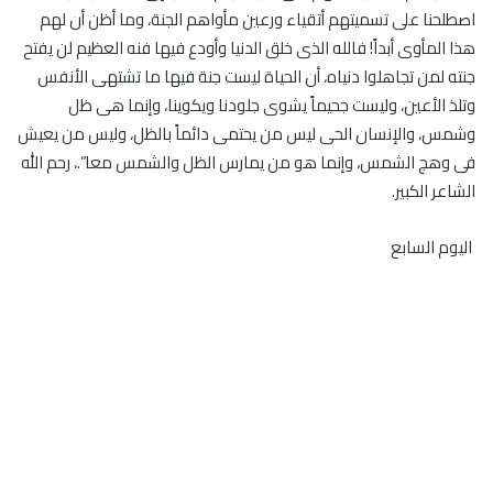
اصطلحنا على تسميتهم أتقياء ورعين مأواهم الجنة، وما أظن أن لهم
هذا المأوى أبداً! فالله الذى خلق الدنيا وأودع فيها فنه العظيم لن يفتح
جنته لمن تجاهلوا دنياه، أن الحياة ليست جنة فيها ما تشتهى الأنفس
وتلذ الأعين، وليست جحيماً يشوى جلودنا ويكوينا، وإنما هى ظل
وشمس، والإنسان الحى ليس من يحتمى دائماً بالظل، وليس من يعيش
فى وهج الشمس، وإنما هو من يمارس الظل والشمس معا”.، رحم الله
الشاعر الكبير.
اليوم السابع