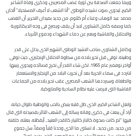
وربما جمعت الصدفة بين ثورة غضب المصريين، وذكرى وفاة الشاعر
الكبير، ليدوى صوت نشيده الوطنى “أنا الشعب لا أعرف المستحيلا” ألحان
محمد عبد الوهاب وغناء أم كلثوم، من جديد بميدان التحرير، أن الغضب
كما وصفه كامل الشناوى لابد أن يقف ويصرخ فى وجه الديكتاتورية
والاحتلال والفاشية ويعبر عن دماء الشهداء ودموع الأبرياء.
وكامل الشناوى صاحب النشيد الوطنى الشهير الذى يدلل على قدر
وطنيته، توفى قبل تحرر بلاده من سطوة الاحتلال الإنجليزى، حيث توفى
أواخر نوفمبر عام 1965، لكن شاء القدر أن تخرج قصائده ويدوى رنينها
لتتردد فى سماء الحرية بعد أن تحررت البلاد من الإنجليز والاستعمار
والطغاة، وسيرددها الشعب المصرى عقب تحرر بلاده من الجماعات
الفاشية التى فرضت عليه نظام السادية والمازوكية.
ولعل الشاعر الكبير، الذى ظل قلبه ينبض بالحب والوطنية طوال حياته،
أراد أن يبعث فى ذكرى وفاته رسالة إلى الشعب الثائر بقصيدته التى قال
فيها “ثم كانت صحوة كالنار كالتيار كالقدر العنيد.. أيقظته، بعثته، خلقته
من جديد، من جديد.. لا تسلنى ما الذى وحدنا قلباً وصفاً، سل جموع
الشهداء، سل دمع الأبرياء، سل دم المصرى الذى يجرى لهبا”.