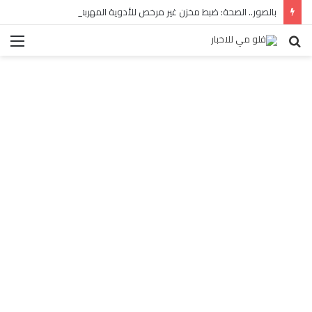
بالصور.. الصحة: ضبط مخزن غير مرخص للأدوية المهربة بالبساتين
بحث
الق
عن