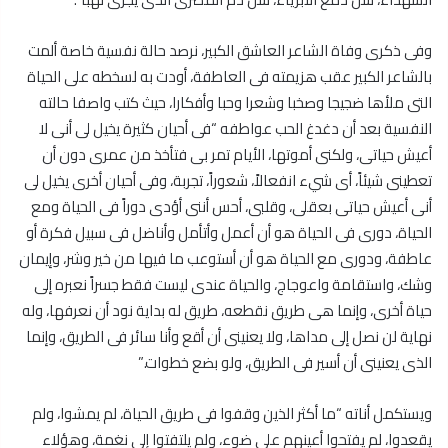
وفى ذكرى وفاة الشاعر العاشق الكبير، نرصد حالة نفسية خاصة ألمت
بالشاعر الكبير عقب هزيمته فى العاطفة، أودت به لسخطه على الحياة
التى ملأها ضجيجا وصخبا وشعرا وحبا وأفكارا، حيث كتب واصفا حالته
النفسية بعد أن دغدغ الحب عواطفه “فى أحيان كثيرة يخيل لى أنى لا
أعيش حياتى، ولكنى أموتها، الأيام تمر بى فتأخذ من عمرى دون أن
تعطينى شيئاً، أى شيء انفعالاً، شعوراً، تجربة، وفى أحيان أخرى يخيل لى
أنى أعيش حياتى بعقلى، وقلبى، أحس أننى أؤدى دوراً فى الحياة ومع
الحياة، دورى فى الحياة هو أن أعمل وأتأمل وأناضل فى سبيل فكرة أو
عاطفة، ودورى مع الحياة هو أن أستوعب ما فيها من خير وشر، وإيمان
وشك، واستقامة واعوجاج، والحياة عندى ليست فقط جسراً نعبره إلى
حياة أخرى، وإنما هى طريق نقطعه، طريق له بداية نود أن نعرفها، وله
نهاية لن نصل إلى مداها، ولا يعنينى أن أقع وأنا سائر فى الطريق، وإنما
الذى يعنينى أن أسير فى الطريق، ولو بضع خطوات.”
ويستكمل أناته “ما أكثر الذين وقفوا فى طريق الحياة، لم يمشوا، ولم
يقعدوا، لم يفتحوا أعينهم على ضوء، ولم يلتفتوا إلى نغمة، وهؤلاء