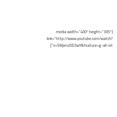
[media width=”400″ height=”305″
link=”http://www.youtube.com/watch?
v=5WjenzDD3wY&feature=g-all-xit”]