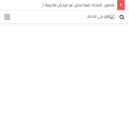
بالصور.. الصحة: ضبط مخزن غير مرخص للأدوية المهربة بالبساتين
بحث
الق
عن