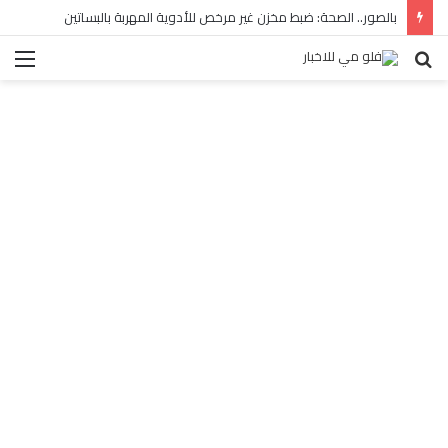
بالصور.. الصحة: ضبط مخزن غير مرخص للأدوية المهربة بالبساتين
بحث
الق
عن