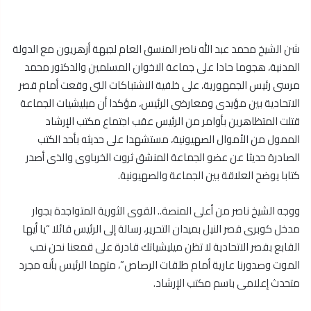
شن الشيخ محمد عبد الله ناصر المنسق العام لجبهة أزهريون مع الدولة
المدنية، هجوما حادا على جماعة الاخوان المسلمين والدكتور محمد
مرسى رئيس الجمهورية، على خلفية الاشتباكات التى وقعت أمام قصر
الاتحادية بين مؤيدى ومعارضى الرئيس، مؤكدا أن ميليشيات الجماعة
قتلت المتظاهرين بأوامر من الرئيس عقب اجتماع مكتب الإرشاد
الممول من الأموال الصهيونية، مستشهدا على حديثه بأحد الكتب
الصادرة حديثا عن عضو الجماعة المنشق ثروت الخرباوى والذى أصدر
كتابا يوضح العلاقة بين الجماعة والصهيونية.
ووجه الشيخ ناصر من أعلى المنصة.. القوى الثورية المتواجدة بجوار
مدخل كوبرى قصر النيل بميدان التحرير، رسالة إلى الرئيس قائلا “يا أيها
القابع بقصر الاتحادية لا تظن ميليشياتك قادرة على قمعنا نحن نحب
الموت وصدورنا عارية أمام طلقات الرصاص”، متهما الرئيس بأنه مجرد
متحدث إعلامى باسم مكتب الإرشاد.