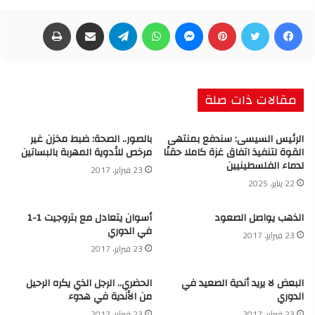
فيسبوك
تويتر
بينتيريست
ماسنجر
واتساب
تيلقرام
مشاركة عبر البريد
طباعة
مقالات ذات صلة
الرئيس السيسى: سندفع بمنتهى
بالصور.. الصحة: ضبط مخزن غير
القوة لتنفيذ اتفاق غزة كاملا حقنًا
مرخص للأدوية المهربة بالبساتين
لدماء الفلسطينيين
23 فبراير، 2017
22 يناير، 2025
الذهب يواصل الصعود
أسوان يتعادل مع بتروجيت 1-1
في الدوري
23 فبراير، 2017
23 فبراير، 2017
البعض لا يريد أندية الصعيد في
الحضري.. الرجل الذي يكره الرحيل
الدوري
من الأندية في هدوء
23 فبراير، 2017
23 فبراير، 2017