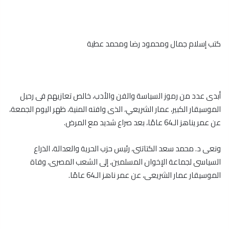
كتب إسلام جمال ومحمود رضا ومحمد عطية
أبدى عدد من رموز السياسة والفن والأدب، خالص تعازيهم فى رحيل
الموسيقار الكبير، عمار الشريعي، الذى وافته المنية، ظهر اليوم الجمعة،
عن عمر يناهز الـ64 عامًا، بعد صراع شديد مع المرض.
ونعى د. محمد سعد الكتاتنى، رئيس حزب الحرية والعدالة، الذراع
السياسى لجماعة الإخوان المسلمين، إلى الشعب المصرى، وفاة
الموسيقار عمار الشريعى، عن عمر ناهز الـ64 عامًا.