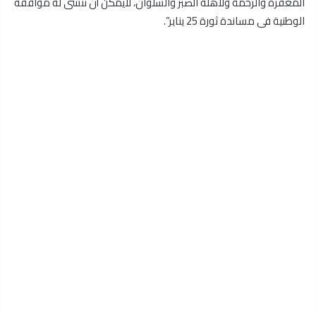
المغفرة والرحمة وﻷهله الصبر والسلوان، ﻻيمكن أن ننسى له مواقفه
الوطنية فى مساندة ثورة 25 يناير”.