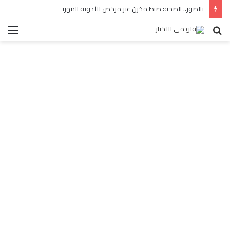
بالصور.. الصحة: ضبط مخزن غير مرخص للأدوية المهربة بالبساتين
بحث
الق
عن