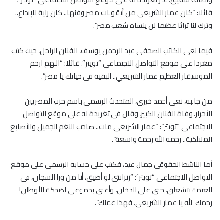
قائلا: “كان عمار الشريعى من أيقونات مصر وفنها.. كان راية للإبداع..
وترك لنا تراثا عظيما لن ينساه شعب مصر”.
فيما نعى الكاتب الصحفى عبد الرحمن يوسف، الفنان الراحل، حيث كتب
مغردا على موقع التواصل الاجتماعى “تويتر”، قائلا: “اللهم ارحم
الموسيقار العظيم عمار الشريعي.. البقية فى حياتك يا مصر”.
من جانبه، نعى أحمد خيرى، المتحدث الرسمى باسم حزب المصريين
الأحرار، وفاة الفنان الكبير، وقال فى تغريدة له على موقع التواصل
الاجتماعى “تويتر”: “عمار الشريعى مات.. صاحب النغم الجميل والأصابع
الملائكية.. رحمه الله رحمة واسعة”.
أما الناشط الحقوقى جمال عيد، فكتب على حسابه الرسمى على موقع
التواصل الاجتماعى “تويتر”: “زنزانتى لو أضيق، أنا من ورا السجان، فى
العتمة بتشعلق، حتى على الدخان، وأغنى بدموعى لضحكة الأوطان!
رحمك الله يا عمار الشريعى، فهذا عملك”.