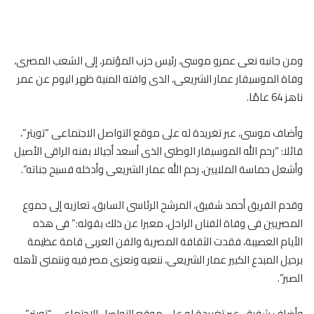
ومن جانبه نعى عمرو موسى، رئيس حزب المؤتمر، إلى الشعب المصرى،
وفاة الموسيقار عمار الشريعى، الذى وافته المنية ظهر اليوم عن عمر
ناهز 64 عامًا.
وأضاف موسى، عبر تغريدة له على موقع التواصل الاجتماعى “تويتر”،
قائلا: “رحم الله الموسيقار الوطنى الذى أسعد أجيالا بفنه الراقى الأصيل
وأشعل حماسة الملايين، رحم الله عمار الشريعى وأدخله فسيح جناته”.
وقدم الفريق أحمد شفيق، المرشح الرئاسى السابق، تعازيه إلى جموع
المصريين فى وفاة الفنان الراحل، معبرا عن ذلك بقوله:” فى هذه
الأيام العصيبة، فقدت الثقافة المصرية والفن العربى قامة عظيمة
برحيل المبدع الكبير عمار الشريعى، ننعيه ونعزى مصر فيه ونتمنى لأهله
الصبر”.
وأضاف شفيق، عبر تغريدة له على موقع التواصل الاجتماعى “تويتر”،