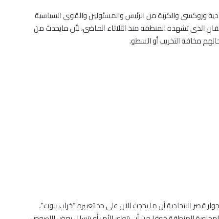
حادية وروكسى والكربة من الرئيس والمسئولين والقوى السياسية
حتقان الذى تشهده المنطقة منذ الثلاثاء الماضى، لأن مايحدث من
هم مخافة التخريب أو السطو.
 قصر الاتحادية أن ما يحدث الآن على حد تعبيره “خراب بيوت”،
لمجاورة للمنطقة خوفا من أن يتطور الأمر أو يتسلل بعض اللصوص