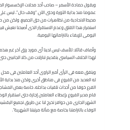
ويقول حمادة الأسمر – صاحب أحد محلات الإكسسوار الحري
عموما منذ بداية الثورة وحتى الآن “وقف حال”، ليس على
محيط الاتحادية من تظاهرات من حق الجميع، ولكن من حقنا ن
استمرار هذا القلق وعدم الاستقرار الذى أصبحنا نعيش 
اليومى للإيفاء بالتزاماتها اليومية.
وأضاف قائلا: للأسف ليس لدينا أى مورد رزق آخر غير هذ
لهذا الخلاف السياسى بتقديم تنازلات من كلا الجانبين ح
ويتفق معه فى الرأى أمير الراوى أحد العاملين فى محل ش
له العديد من الفروع فى مناطق أخرى ولكن منذ بداية الأض
الفرع خوفا من أحداث تلفيات بداخله، خاصة بعض المشاجر
قام مدير الفروع بإعطاء العاملين إجازة حتى استقرار ا
الشهر الجارى من حوافز تخرج لنا عن طريق تجميع البقشيش 
الوفاء بالتزامتنا بخاصة مع ضآلة مرتبتنا الشهرية”.