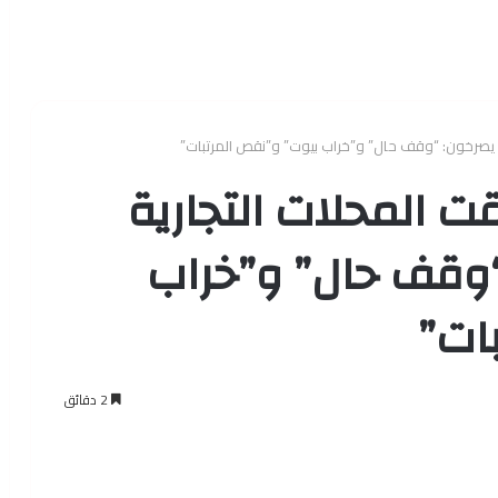
ها يصرخون: “وقف حال” و”خراب بيوت” و”نقص المرتبات”
قت المحلات التجارية
“وقف حال” و”خراب
ات”
2 دقائق