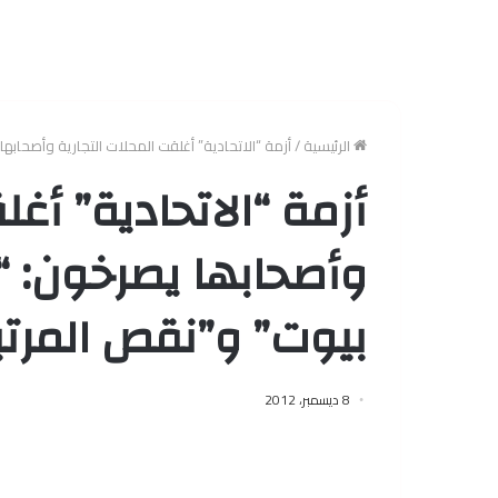
الرئيسية
/
أزمة “الاتحادية” أغلقت المحلات التجارية وأصحاب
أزمة “الاتحادية” أغل
وأصحابها يصرخون: 
بيوت” و”نقص المرتب
8 ديسمبر، 2012