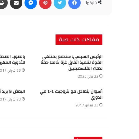
شاركها
مقالات ذات صلة
الرئيس السيسى: سندفع بمنتهى
بالصور.. الصح
القوة لتنفيذ اتفاق غزة كاملا حقنًا
للأدوية المهرب
لدماء الفلسطينيين
23 فبراير، 2017
22 يناير، 2025
أسوان يتعادل مع بتروجيت 1-1 في
البعض لا يريد 
الدوري
23 فبراير، 2017
23 فبراير، 2017