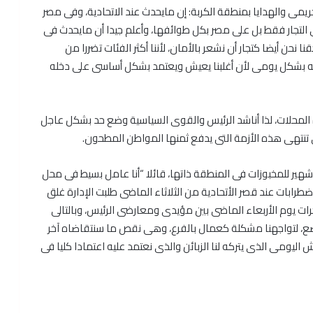
مى والهدايا بمنطقة الكربة: إن مايحدث عند الاتحادية، وفى مصر
 التجار فقط بل على مصر بكل طوائفها، وأعلم جيدا أن مايحدث فى
حن أيضا كتجار أن نشعر بالأمان، لأننا أكثر الفئات تضررا من
فيه بشكل يومى لأن أغلبنا يعيش ويعتمد بشكل أساسى على دخله
ه المحلات، لذا أناشد الرئيس والقوى السياسية وضع حد بشكل عاجل
تى تنتهى هذه الأزمة التى يدفع ثمنها المواطن المطحون.
هير للمخبوزات فى المنطقة ذاتها، قائلا “أنا عامل بسيط فى محل
طرابات عند قصر الأتحادية من الثلاثاء الماضى طلبت الإدارة غلق
ات يوم الأربعاء الماضى بين مؤيدى ومعارضى الرئيس، وبالتالى
لوضع، لتواجهنا مشكلة كعمال بالفرع، وهى نقص ما سنتقاضاه آخر
اليومى الذى يتركه لنا الزبائن والذى نعتمد عليه اعتمادا كليا فى