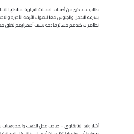
طالب عدد كبير من أصحاب المحلات التجارية بمناطق الات
بسرعة التدخل والجلوس معا لاحتواء الأزمة الأخيرة والا
تظاهرات كبدهم خسائر فادحة بسبب أضطرارهم لغلق محال
أشار وليد الشرقاوى – صاحب محل للذهب والمجوهرات بجوار
موضحا أن استمرار التظاهرات أدى إلى غلق كل المحلات ا