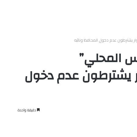
وار يشترطون عدم دخول المحافظ ونائبه
س المحلي”
وار يشترطون عدم دخول
دقيقة واحدة