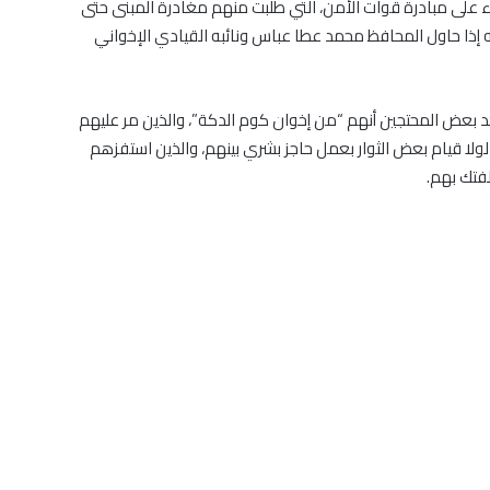
على مبادرة قوات الأمن، التي طلبت منهم مغادرة المبنى حتى
 إذا حاول المحافظ محمد عطا عباس ونائبه القيادي الإخواني
أكد بعض المحتجين أنهم “من إخوان كوم الدكة”، والذين مر عليهم
ولا قيام بعض الثوار بعمل حاجز بشري بينهم، والذين استفزهم
فتك بهم.