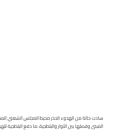
سادت حالة من الهدوء الحذر محيط المجلس الشعبي المح
المبنى وفصلها بين الثوار والبلطجية، ما دفع البلطجية للهر