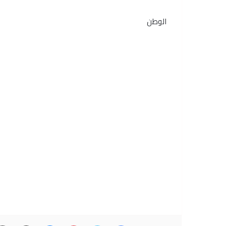
الوطن
فيسبوك
تويتر
بينتيريست
ماسنجر
مشاركة عبر البريد