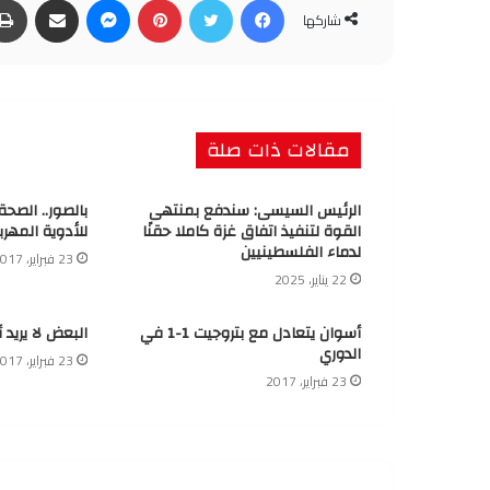
شاركها
مقالات ذات صلة
الرئيس السيسى: سندفع بمنتهى
بالصور.. الصح
القوة لتنفيذ اتفاق غزة كاملا حقنًا
للأدوية المهرب
لدماء الفلسطينيين
23 فبراير، 2017
22 يناير، 2025
أسوان يتعادل مع بتروجيت 1-1 في
البعض لا يريد 
الدوري
23 فبراير، 2017
23 فبراير، 2017