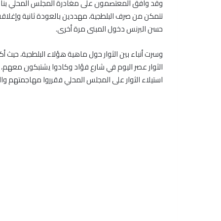
وقد وافق المعتصمون على مغادرة المجلس المحلي بناء 
تتمكن من صرف البلطجية، مهددين بالعودة ثانية وإغلاقه
حسن البرنس دخول المبنى مرة أخرى.
وسرت أنباء بين الثوار حول ماهية هؤلاء البلطجية، حيث 
الثوار عصر اليوم في شارع فؤاد وكادوا يشتبكون معهم، ل
استيلاء الثوار على المجلس المحلي فقرروا مهاجمتهم وال