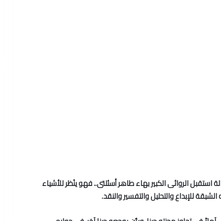
 استقبل الروائى الكبير بهاء طاهر أسئلتى.. فهو ينُظر للأشياء
لشبقة للإبداع والتحليل والتفسير والنقد.