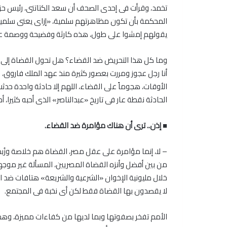
تخمد، وقرأت فى إحدى الصحف أن سعد الكتاتنى، رئيس حزب 
المحكمة بأن تكون مظاهرتهم سلمية، «إزاى يعنى سلمي
يقولهم إمشوا على طول، هذه كارثة وفضيحة ووصمة عار ع
وما كل هذا التحريض ضد القضاء؟ هل تحول القضاة إلى ه
أنا رجل عجوز ومررت بعصور كثيرة منذ عهد الملك فاروق،
الحادثة نقطة عار فى تاريخ «عبدالناصر» الذى أحبه كثيرا، 
■ إذن.. ترى أن هناك مؤامرة ضد القضاء.
– لا، إنما مؤامرة على عقل مصر، القضاة هم خلاصة وزُبدة
من بين أفضل وأنزه القضاة المصريين، المسألة غير مو
خلال مليونية الإخوان «الشرعية والشريعة» هتافات ضد ال
لا يقصدون بها القضاة فقط لكن أى نخبة فى المجتمع.
الأمم تفخر بصفوتها وبما لديها من كفاءات مميزة، وهم