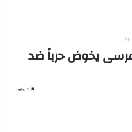
وار)
 مرسى يخوض حرباً ضد
10 دقائق