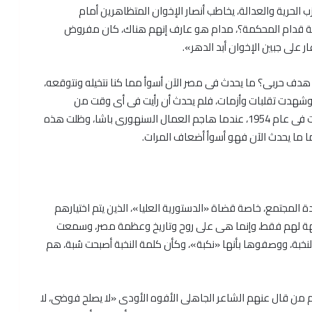
الحرية والعدالة، يخاطب أنصار الإخوان المتظاهرين أمام
ة قدام المحكمة؟، مدام هو عارف إنهم هناك، كان مفروض
لى جبين الإخوان أبد الدهر».
دف حربى؟ ما يحدث فى مصر الآن أسوأ مما كنا نتخيله ونتوقعه،
 وشهدت تقلبات وأزمات، فلم يحدث أن رأيت فى أى وقت من
الأوقات، هجوماً على القضاء، اللهم إلا حادثة واحدة حدثت فى عام 1954، عندما هاجم العمال السنهورى باشا، وظلت هذه
أما ما يحدث الآن فهو أسوأ أضعاف المرات.
 المجتمع، خاصة قضاة «الدستورية العليا»، الذين يتم اختيارهم
جهة لهم فقط، وإنما هى على روح وتاريخ وعظمة مصر، وسمعت
نخبة، ووصفوها بأنها «نكبة»، وكأن كلمة النخبة أصبحت سُبة، هم
 من قال عنهم الشاعر الجاهلى الأفوه الأودى «لا يصلح فوضى، لا