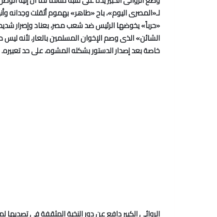
وضع الروائى الكبير يده على قلبه متألماً لما آل إليه الوطن،
لـ«المصرى اليوم»، باح «طاهر» بهموم أثقلت وجدانه و
«حرباً» يخوضها الرئيس ضد شعب مصر، بعناد وإصرار شديد
الشائن» الذى وصم الإخوان المسلمين بالعار، لأنه ليس 
خاصة بعد إصدار الدستور بشكله المشوه، على حد تعبيره.
الروائى الكبير دافع عن دور النخبة المثقفة فى تصديها ل