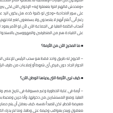
«ومحدش قالهم انتوا بتعملوا إيه» الإخوان الآن لكى يبرر
على سور الاتحادية «وحتى لو كتبوا كده، هل يكون الرد ع
رغم أنى أعلم أنهم لا ينتصحون ولا يسمعون لغير قادتهم
أصحاب الكلمة العليا فى الجماعة الآن، لأن لو الأمر يعو
على القيادة هم من المتطرفين والمهووسين بالاستحوا
■ ما المخرج الآن من الأزمة؟
– الخروج له طريق واحد فقط هو سحب الرئيس للإعلان الد
الحوار الجاد دون فرض أى شروط أو إملاءات من طرف الرئ
■ كيف ترى الأزمة التى يحياها الوطن الآن؟
– أزمة فى غاية الخطورة وغير مسبوقة فى تاريخ مصر، وت
العليا، ومنع المستشارين من دخولها، وأنا حزين ومحبط بش
معرضة للخطر، لكن للمبدأ نفسه، كيف يعقل أن يتم حصار
معقول وينذر بعواقب وخيمة على وطننا، وما لم يدرك ال