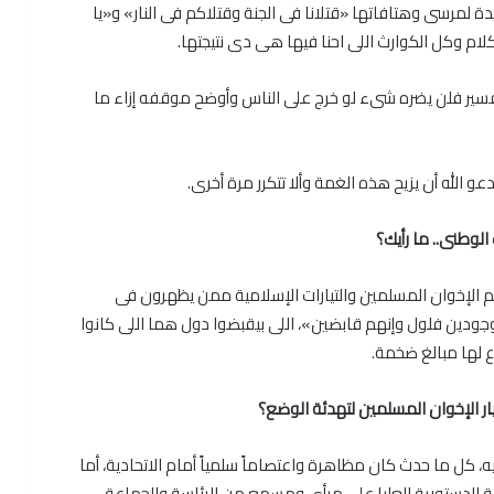
 لمرسى وهتافاتها «قتلانا فى الجنة وقتلاكم فى النار» و«يا
لام وكل الكوارث اللى احنا فيها هى دى نتيجتها.
سير فلن يضره شىء لو خرج على الناس وأوضح موقفه إزاء ما
 الله أن يزيح هذه الغمة وألا تتكرر مرة أخرى.
لوطنى.. ما رأيك؟
سم الإخوان المسلمين والتيارات الإسلامية ممن يظهرون فى
جودين فلول وإنهم قابضين»، اللى بيقبضوا دول هما اللى كانوا
 لها مبالغ ضخمة.
تيار الإخوان المسلمين لتهدئة الوضع؟
 كل ما حدث كان مظاهرة واعتصاماً سلمياً أمام الاتحادية، أما
ة الدستورية العليا على مرأى ومسمع من الرئاسة والجماعة