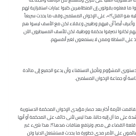
وا ما فعلوه يقولون إن المتظاهرين كتبوا عبارات استفزازية لهم
ليه هو القتل؟!»، على الإخوان المسلمين وقف ما يحدث سريعاً
، وأعرف أيضاً أن فيهم وطنيين وعقلاء لكن مع الأسف ليسوا هم
د لهم لكانوا تصرفوا بحكمة ووطنية، لكن للأسف المسيطرون الآن
ذ على السلطة وممن لا يستمعون لغير أنفسهم.
ستورى المشؤوم وتأجيل الاستفتاء وأن يدعو الجميع إلى مائدة
اسة أو جماعة الإخوان المسلمين.
فاقمت الأزمة أكثر بعد حصار مؤيدى الإخوان المحكمة الدستورية
دة على ما آل إليه حالنا، هذا ليس لأنى خائف على المحكمة أو أنها
 قلعة القضاء فى مصر، وترتفع هتافات ضدها؟!. هذا شىء غير
قائمون على الأمر مدى خطورة ما يحدث فستشتعل الدنيا ولن