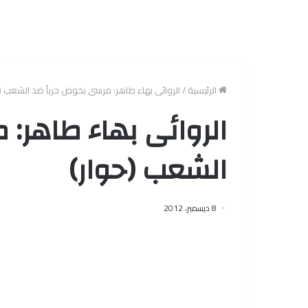
الرئيسية
/
الروائى بهاء طاهر: مرسى يخوض حرباً ضد الشعب (ح
الروائى بهاء طاهر:
الشعب (حوار)
8 ديسمبر، 2012