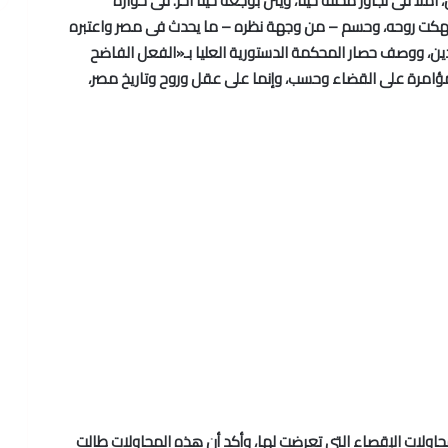
 آملاً فى تجاوز محنته حينا، ويئن بوجعه حينا آخر. فى حواره
أنهكت روحه، وحسم – من وجهة نظره – ما يحدث فى مصر واعتبره
ين، ووصف حصار المحكمة الدستورية العليا بـ«الفعل الفاضح
مؤامرة على القضاء وحسب، وإنما على عقل وروح وتاريخ مصر،
محاولات الإقصاء التى تعرضت لها، وأكد أن هذه المحاولات طالت