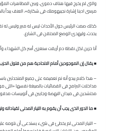
والتى لم يخرج فيها هتاف دموى، وبين المظاهرات المؤيدة
مرسى ادينا إشارة نجيبهوملك فى شكارة»، العنف يبدأ بالك
كذلك صمت الرئيس حول الأحداث ليس له مبرر وليس له تف
يحدث، وليهدئ الوضع المحتقن فى الشارع.
أنا حزين لكل نقطة دم أريقت سنعزى أسر كل الشهداء وأدعو
■ يقال إن الموجودين أمام الاتحادية هم من فلول الحزب ا
– هذا كلام يبدو أنه تم تعميمه على جميع المتحدثين با
مداخلات البرامج فى الفضائيات بالصيغة نفسها «اللى مو
محتشدين فى ميدان النهضة وجايين فى أتوبيسات مدفوع
■ ما الدور الذى يجب أن يقوم به التيار المدنى لقياداته و
– التيار المدنى لم يخطئ فى شىء يستدعى أن نلومه عليه،
المؤيدون من التيارات الإسلامية فاعتصموا أمام المحكم