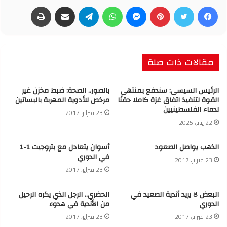
فيسبوك
تويتر
بينتيريست
ماسنجر
واتساب
تيلقرام
مشاركة عبر البريد
طباعة
مقالات ذات صلة
الرئيس السيسى: سندفع بمنتهى
بالصور.. الصحة: ضبط مخزن غير
القوة لتنفيذ اتفاق غزة كاملا حقنًا
مرخص للأدوية المهربة بالبساتين
لدماء الفلسطينيين
23 فبراير، 2017
22 يناير، 2025
الذهب يواصل الصعود
أسوان يتعادل مع بتروجيت 1-1
في الدوري
23 فبراير، 2017
23 فبراير، 2017
البعض لا يريد أندية الصعيد في
الحضري.. الرجل الذي يكره الرحيل
الدوري
من الأندية في هدوء
23 فبراير، 2017
23 فبراير، 2017