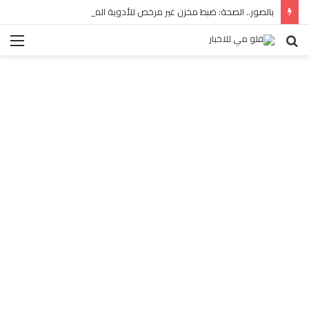
بالصور.. الصحة: ضبط مخزن غير مرخص للأدوية المهربة بالبساتين
بحث
الق
عن