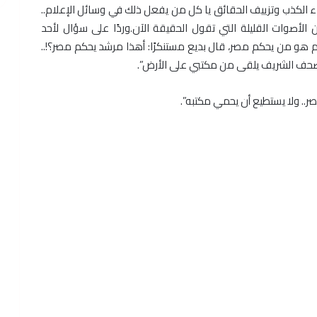
 الكذب وتزييف الحقائق يا كل من يفعل ذلك في وسائل الإعلام..
سيقلب الباطل عليكم”، وأضاف أن قناة مصر25 من الأصوات القليلة التي تقول الحقيقة الآن.وردًا على سؤال لأحد
 هو من يحكم مصر، قال بديع مستنكرًا: أهذا مرشد يحكم مصر؟!..
مصحف الشريف يلقى من مكتبي على الأرض”.
.. ولا يستطيع أن يحمي مكتبه”.