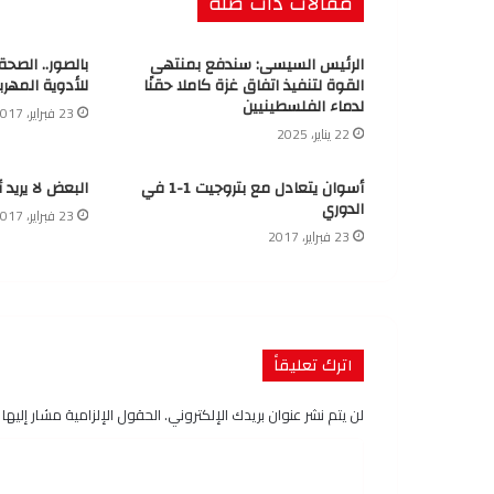
مقالات ذات صلة
الرئيس السيسى: سندفع بمنتهى
بالصور.. الصح
القوة لتنفيذ اتفاق غزة كاملا حقنًا
للأدوية المهرب
لدماء الفلسطينيين
23 فبراير، 2017
22 يناير، 2025
أسوان يتعادل مع بتروجيت 1-1 في
البعض لا يريد 
الدوري
23 فبراير، 2017
23 فبراير، 2017
اترك تعليقاً
لن يتم نشر عنوان بريدك الإلكتروني.
الحقول الإلزامية مشار إليها ب
ا
ل