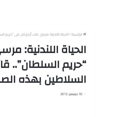
الرئيسية
/
الحياة اللندنية: مرسى عاتب أردوغان على “حريم السل
الحياة اللندنية: مر
“حريم السلطان”.. قائ
السلاطين بهذه الص
10 ديسمبر، 2012