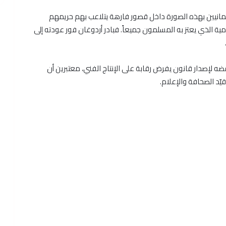
عثمانيين بهذه الصورة داخل قصور فارهة يتلاعب بهم حريمهم
امية الذي يعتز به المسلمون جميعاً. فبادر أردوغان فور عودته إلى
ضه لإصدار قانون يفرض رقابة على الإنتاج الفني، معتبرين أن
ّد الصحافة والإعلام.