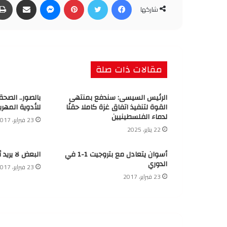
شاركها
مقالات ذات صلة
الرئيس السيسى: سندفع بمنتهى
بالصور.. الصح
القوة لتنفيذ اتفاق غزة كاملا حقنًا
للأدوية المهرب
لدماء الفلسطينيين
23 فبراير، 2017
22 يناير، 2025
أسوان يتعادل مع بتروجيت 1-1 في
البعض لا يريد 
الدوري
23 فبراير، 2017
23 فبراير، 2017