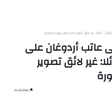
طان”.. قائلا: غير لائق تصوير السلاطين بهذه الصورة
سى عاتب أردوغان على
لا: غير لائق تصوير
ورة
دقيقة واحدة