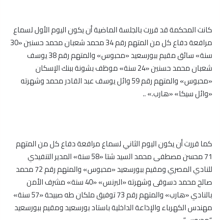
كانت المحكمة قد قررت بالجلسة الماضية أن يكون اليوم الأول لسماع
مرافعة دفاع كل من المتهم رقم 34 محمد شعبان محمد حسنين «30
سنة» سائق مقيم ببورسعيد «محبوس» والمتهم رقم 38 يوسف
شعبان محمد حسنين «24 سنة» موظف بشونة ببنك الإسكان
«محبوس» والمتهم رقم 59 وائل يوسف عبد القادر محمد وشهرته
«وائل سيكا» «هارب.» ..
كما قررت أن يكون اليوم الثاني لسماع مرافعة دفاع كل من المتهم
71 محسن مصطفى محمد السيد شتا «58 سنة» المدير التنفيذي
للنادي المصري ومقيم ببورسعيد «محبوس» والمتهم رقم 72 محمد
صالح محمد دسوقى وشهرته «البرنس» «40 سنة» مشرف الأمن
بالنادي «هارب» والمتهم رقم 73 توفيق ملكان طه صبيحة «57 سنة»
مهندس الكهرباء والإذاعة الداخلية باستاد بورسعيد ومقيم ببورسعيد