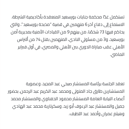
تستكمل غدًا محكمة جنايات بورسعيد المنعقدة بأكاديمية الشرطة،
الاستماع إلى دفاع آخر 6 متهمين في قضية “مذبحة بورسعيد”، والتي
يحاكم فيها 73 شخصًا، من بينهم 9 من القيادات الأمنية بمديرية أمن
بورسعيد، و3 من مسئولي النادي، المتهمين بقتل 74 من ألتراس
الأهلي عقب مباراة الدوري بين الأهلي والمصري، في أول فبراير
الماضي.
تعقد الجلسة برئاسة المستشار صبحي عبد المجيد، وعضوية
المستشارين طارق جاد المتولى ومحمد عبد الكريم عبد الرحمن، بحضور
أعضاء النيابة العامة المستشار محمود الحفناوي والمستشار محمد
جميل والمستشار عبد الرءوف أبو زيد، وسكرتارية محمد عبد الهادي
وهيثم عمران وأحمد عبد اللطيف.