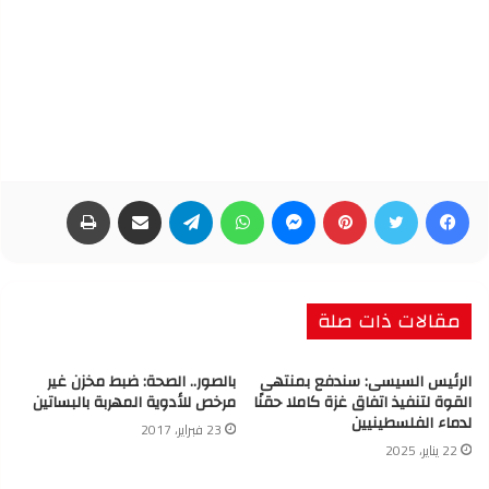
فيسبوك
تويتر
بينتيريست
ماسنجر
واتساب
تيلقرام
مشاركة عبر البريد
طباعة
مقالات ذات صلة
الرئيس السيسى: سندفع بمنتهى
بالصور.. الصحة: ضبط مخزن غير
القوة لتنفيذ اتفاق غزة كاملا حقنًا
مرخص للأدوية المهربة بالبساتين
لدماء الفلسطينيين
23 فبراير، 2017
22 يناير، 2025