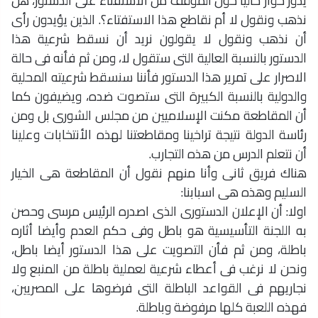
يدور حوار حاليا حول الموقف من الاستفتاء على الدستور، هل
نذهب ونقول لا أم نقاطع هذا الاستفتاء؟. الذين يؤيدون رأى
أن نذهب ونقول لا يقولون نريد أن نسقط شرعية هذا
الدستور بالنسبة العالية التى ستقول لا، ومن ثم فأنه فى حالة
الاصرار على تمرير هذا الدستور فأننا سنسقط شرعيته المحلية
والدولية بالنسبة الكبيرة التى ستصوت ضده، ويضيفون كما
أن المقاطعة مكنت الإسلاميين من مجلس الشورى بل ومن
رئاسة الدولة نتيجة تراخينا ومقاطعتنا لهذه الأنتخابات وعلينا
أن نتعلم الدرس من هذه التجارب.
هناك فريق ثانى وأنا منهم نقول أن المقاطعة هى الخيار
السليم وهذه هى اسبابنا:
اولا: أن الإعلان الدستورى الذى اصدره الرئيس مرسى وحصن
به اللجنة التأسيسية هو باطل وفى حكم العدم وأيضا أثاره
باطلة، ومن ثم فأن التصويت على هذا الدستور أيضا باطل،
ونحن لا نرغب فى أعطاء شرعية لعملية باطلة من المنبع ولا
نجاريهم فى القواعد الباطلة التى فرضوها على المصريين،
فهذه اللعبة كلها مرفوضة وباطلة.