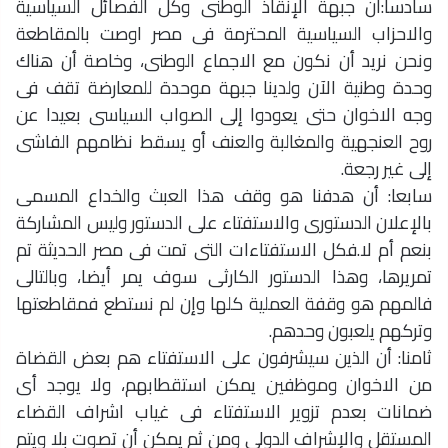
سادسا:أن جبهة الإنقاذ الوطنى وكل الفصائل السياسية
والاحزاب السياسية المحترمة فى مصر اوصت بالمقاطعة
ونحن نريد أن نكون مع الاجماع الوطنى، وخاصة أن هناك
وحدة وطنية الآن ولدينا جبهة موحدة للمعارضة تقف فى
وجه الاخوان حتى يعودوا إلى الصواب السياسى بعيدا عن
روح العنجهية والمغالبة والعنف أو يسقط نظامهم الفاشى
إلى غير رجعة.
سابعا: أن هدفنا هو وقف هذا العبث والخداع المسمى
بالإعلان الدستورى والاستفتاء على الدستور وليس المشاركة
بنعم أم لا.فكل الاستفتاءات التى تمت فى مصر الحديثة تم
تمريرها، وهذا الدستور الكارثى سوف يمر أيضا، وبالتالى
فالمهم هو وقفة العملية كلها وإن لم نستطع فمقاطعتها
وتركهم يلعبون وحدهم.
ثامنا: أن الذين سيشرفون على الاستفتاء هم بعض القضاة
من الاخوان وموظفين يمكن استقطابهم، ولا يوجد أى
ضمانات بعدم تزوير الاستفتاء فى غياب اشراف القضاء
المستقل والإشراف الدولى ومن ثم يمكن أن تصوت بلا ويتم