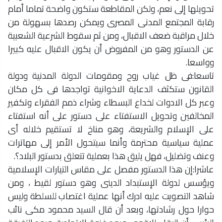
تحويلها إلى نعم، ولكن المقاطعة ستكون واضحة تماما أمام
رقابة المجتمع المدنى المصرى ويمكن رصدها بسهولة من
خلال مراقبة ضعف الاقبال، ومن ثم سقوط الشرعية الشعبية
عن الدستور وهو من المفروض أن يكون الاقبال عليه كبيرا
وواسعا.
تاسعا:فى ظل غياب روح ومقومات الدولة المدنية ودولة
القانون ستكثف الدعاية الاخوانية تواجدها فى كل مكان
وعبر كل الادوات لخداع البسطاء وشراء ذمم الفقراء وتكفير
المخالفين وتحويل الاستفتاء على دستور على أنه استفتاء
على الإسلام والشريعة، وهو مناخ لا تستقيم خلاله أى
عملية سياسية محترمة وأنما سيتحول الأمر إلى مهاترات
وعنف وتضليل، فهل يليق هذا بعملية تتعلق بدستور البلاد؟.
عاشرا:إن هذا الدستور مفصل على مقاس التيارات الإسلامية
ويؤسس لدولة الإستبداد الدينى وهو دستور لقيط ، ومن
شاهد التصويت عليه ادرك أنها عملية اغتصاب للسلطة وليس
حوارا حول رشادتها، وبعد أن قال السيد محمود مكى نائب