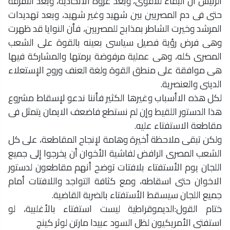
الرئيس أن البقاء للاقوى، وبعد غزوة الاتحادية، وبعد التفرقة
حتى فى دم المصريين بين شهيد وغير شهيد، وبعد تهديدات
المرشد وخيرت الشاطر بمذابح للمصريين، فأن النوايا قد ظهرت
وهى فرض رؤية فصيل سياسى بعينه بالقوة على الشعب
المصرى كله، وهى عملية مرفوضة برمتها والمشاركة فيها
هى موافقة على منطق القوة ولغة العنف وروح الإستعلاء
الدينى والعنصرية.
لكل هذه الاأسباب وغيرها الكثير فأننا ندعو لإسقاط مشروع
هذا الدستور اللقيط وإن لم نستطع فاضعف الايمان يتمثل فى
مقاطعة الاستفتاء عليه.
ولكن تبقى ملاحظة أخيرة وهامة لإنجاح المقاطعة، على كل
الشعب المصرى الرافض لفاشية الأخوان أن يخرجوا إلى جميع
اللجان يوم الأستفتاء بلافتات توضح أنهم مقاطعون لدستور
الاخوان حتى اسقاطه، ومع كثافة التواجد واللافتات أمام
جميع اللجان سيسقط الأستفتاء بالضربة القاضية.
ختام القول:الديموقراطية ليست استفتاء بالأغلبية، لو
استفتى الأمريكيون لظل السود عبيدا مارتن لوثر كينج