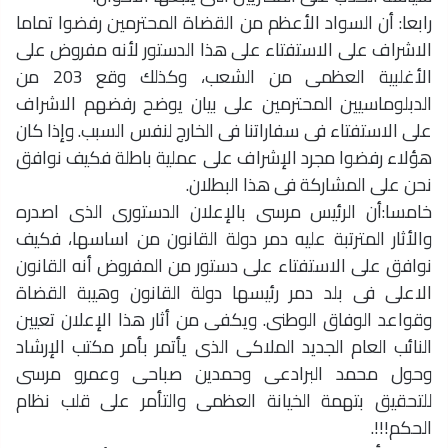
رابعا: أن السواد الأعظم من القضاة المحترمين رفضوا تماما
الاشراف على الاستفتاء على هذا الدستور لأنه مفروض على
الأغلبية العظمى من الشعب، وكذلك وقع 203 من
الدبلوماسيين المحترمين على بيان يوضح رفضهم الاشراف
على الاستفتاء فى سفاراتنا فى الخارج لنفس السبب. وإذا كان
هؤلاء رفضوا مجرد الإشراف على عملية باطلة فكيف نوافق
نحن على المشاركة فى هذا البطلان.
خامسا:أن الرئيس مرسى بالإعلان الدستورى الذى اصدره
والأثار المترتبة عليه دمر دولة القانون من اساسها، فكيف
نوافق على الاستفتاء على دستور من المفروض أنه القانون
الاعلى فى بلد دمر رئيسها دولة القانون وهيبة القضاة
وقواعد الوفاق الوطنى. ويكفى من أثار هذا الإعلان تعيين
النائب العام الجديد الملاكى الذى يأتمر بأمر مكتب الإرشاد
وحول محمد البرادعى وحمدين صباحى وعمرو مرسى
للتحقيق بتهمة الخيانة العظمى والتأمر على قلب نظام
الحكم!!!.