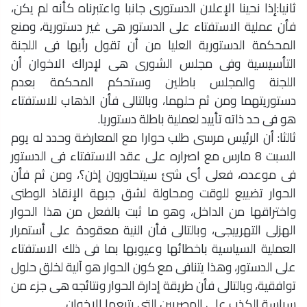
ثانيا:إذا نحينا الإعلان الدستورى جانبا واعتبرناه كأنه لم يكن،
فأن عملية الاستفتاء على الدستور هى غير دستورية، ومنع
المحكمة الدستورية العليا من أن تقول رأيها فى اللجنة
التأسيسية وفى مجلس الشورى هى لإدراك الاخوان أن
اللجنة والمجلس باطلين وستحكم المحكمة بعدم
دستوريتهما ومن ثم حلهما، وبالتالى فأن الذهاب للاستفتاء
هو فى حد ذاته تأييد لعملية باطلة دستوريا.
ثالثا: أن الرئيس مرسى طلب حوارا مع المعارضة وحدد له يوم
السبت 8 مارس مع اصراره على عقد الاستفتاء فى الدستور
فى موعده، فعلى أى شئ سيتحاورون إذن؟، ومن ثم فأن
الحوار تضييع للوقت ومحاولة لشق جبهة الإنقاذ الوطنى
واختراقها من الداخل، وهو ما ثبت بالفعل من هذا الحوار
الهزلى التهرييجى، وبالتالى فأن النية معقودة على أستمرار
العملية السياسية باخطائها وعيوبها بما فى ذلك الاستفتاء
على الدستور، وهذا يتنافى مع كون الحوار هو آلية لخلق حلول
توافقية، وبالتالى فأن طريقة إدارة الحوار ونتائجه هى جزء من
سياسة الكذب على المصريين التى يتبعها الاخوان.