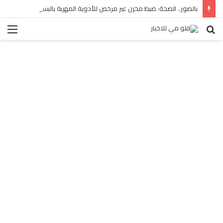
بالصور.. الصحة: ضبط مخزن غير مرخص للأدوية المهربة بالبساتين
بحث
الق
عن