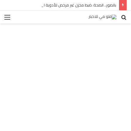
بالصور.. الصحة: ضبط مخزن غير مرخص للأدوية المهربة بالبساتين
بحث
الق
عن