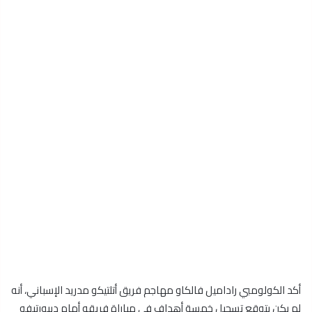
أكد الكولومبي راداميل فالكاو مهاجم فريق أتلتيكو مدريد الإسباني، أنه
لم يكن يتوقع تسجيل خمسة أهداف في مباراة فريقه أمام ديبورتيفو