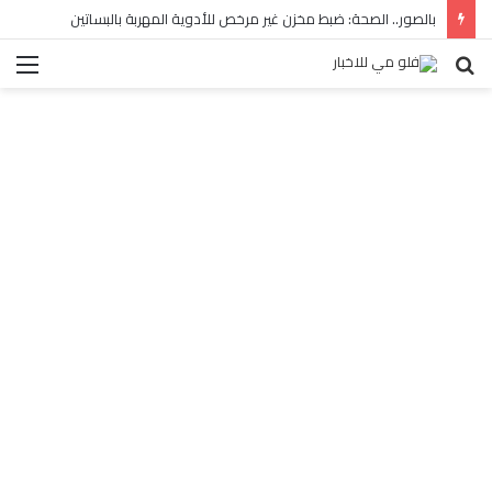
بالصور.. الصحة: ضبط مخزن غير مرخص للأدوية المهربة بالبساتين
بحث
الق
عن