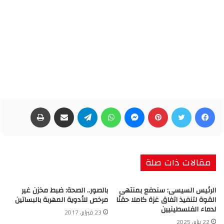
فيسبوك
تويتر
بينتيريست
ماسنجر
واتساب
تيلقرام
مشاركة عبر البريد
طباعة
مقالات ذات صلة
الرئيس السيسى: سندفع بمنتهى
بالصور.. الصحة: ضبط مخزن غير
القوة لتنفيذ اتفاق غزة كاملا حقنًا
مرخص للأدوية المهربة بالبساتين
لدماء الفلسطينيين
23 فبراير، 2017
22 يناير، 2025