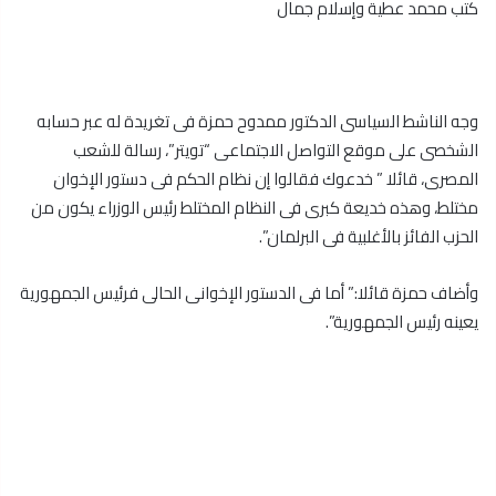
كتب محمد عطية وإسلام جمال
وجه الناشط السياسى الدكتور ممدوح حمزة فى تغريدة له عبر حسابه
الشخصى على موقع التواصل الاجتماعى “تويتر”، رسالة للشعب
المصرى، قائلا ” خدعوك فقالوا إن نظام الحكم فى دستور الإخوان
مختلط، وهذه خديعة كبرى فى النظام المختلط رئيس الوزراء يكون من
الحزب الفائز بالأغلبية فى البرلمان”.
وأضاف حمزة قائلا:” أما فى الدستور الإخوانى الحالى فرئيس الجمهورية
يعينه رئيس الجمهورية”.