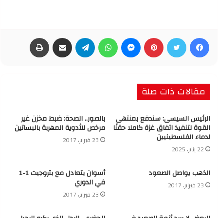
فيسبوك
تويتر
بينتيريست
ماسنجر
واتساب
تيلقرام
مشاركة عبر البريد
طباعة
مقالات ذات صلة
الرئيس السيسى: سندفع بمنتهى
بالصور.. الصحة: ضبط مخزن غير
القوة لتنفيذ اتفاق غزة كاملا حقنًا
مرخص للأدوية المهربة بالبساتين
لدماء الفلسطينيين
23 فبراير، 2017
22 يناير، 2025
الذهب يواصل الصعود
أسوان يتعادل مع بتروجيت 1-1
في الدوري
23 فبراير، 2017
23 فبراير، 2017