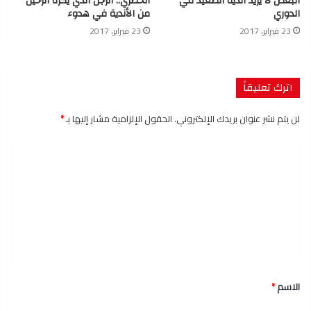
البعض لا يريد أندية الصعيد في
الحضري.. الرجل الذي يكره الرحيل
الدوري
من الأندية في هدوء
23 فبراير، 2017
23 فبراير، 2017
اترك تعليقاً
لن يتم نشر عنوان بريدك الإلكتروني.
الحقول الإلزامية مشار إليها بـ
*
ا
ل
ت
ع
ل
ي
ق
الاسم
*
*