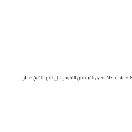
لغلاء عند محطة سراي القبة فين الفلوس اللي لمها الشيخ حسان