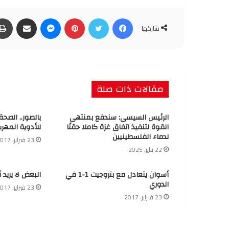
فيسبوك
تويتر
بينتيريست
ماسنجر
مشاركة عبر البريد
شاركها
مقالات ذات صلة
الرئيس السيسى: سندفع بمنتهى
بالصور.. الصح
القوة لتنفيذ اتفاق غزة كاملا حقنًا
للأدوية المهرب
لدماء الفلسطينيين
23 فبراير، 2017
22 يناير، 2025
أسوان يتعادل مع بتروجيت 1-1 في
البعض لا يريد 
الدوري
23 فبراير، 2017
23 فبراير، 2017