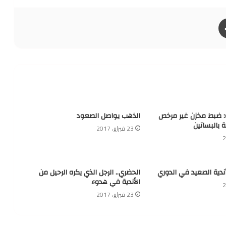
طباعة
ة: ضبط مخزن غير مرخص
الذهب يواصل الصعود
ة بالبساتين
23 فبراير، 2017
أندية الصعيد في الدوري
الحضري.. الرجل الذي يكره الرحيل من
الأندية في هدوء
23 فبراير، 2017