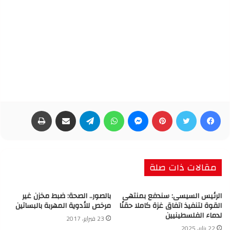
فيسبوك
تويتر
بينتيريست
ماسنجر
واتساب
تيلقرام
مشاركة عبر البريد
طباعة
مقالات ذات صلة
الرئيس السيسى: سندفع بمنتهى
بالصور.. الصحة: ضبط مخزن غير
القوة لتنفيذ اتفاق غزة كاملا حقنًا
مرخص للأدوية المهربة بالبساتين
لدماء الفلسطينيين
23 فبراير، 2017
22 يناير، 2025