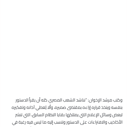
وكتب مرشد الإخوان: “نناشد الشعب المصري كله أن يقرأ الدستور
بنفسه ويتخذ قراره إزاءه بمقتضى ضميره، وألا يُعطي آذانه وتفكيره
لبعض وسائل الإعلام التي يمتلكها بقايا النظام السابق، التي تنشر
الأكاذيب والافتراءات على الدستور وتنسب إليه ما ليس فيه رغبة في