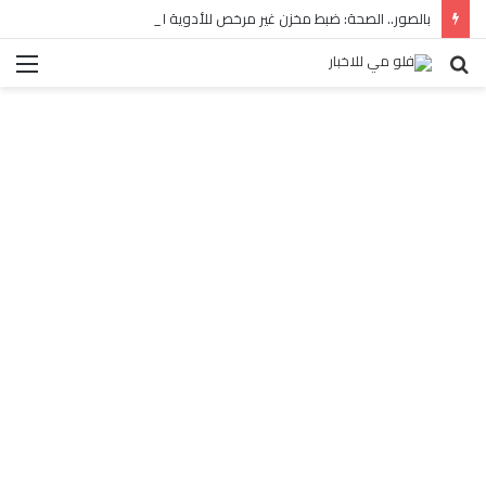
بالصور.. الصحة: ضبط مخزن غير مرخص للأدوية المهربة بالبساتين
بحث
الق
عن