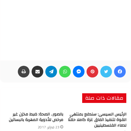
فيسبوك
تويتر
بينتيريست
ماسنجر
واتساب
تيلقرام
مشاركة عبر البريد
طباعة
مقالات ذات صلة
الرئيس السيسى: سندفع بمنتهى
بالصور.. الصحة: ضبط مخزن غير
القوة لتنفيذ اتفاق غزة كاملا حقنًا
مرخص للأدوية المهربة بالبساتين
لدماء الفلسطينيين
23 فبراير، 2017