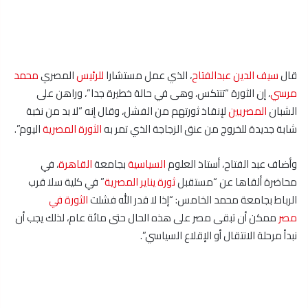
قال
سيف الدين عبدالفتاح
، الذي عمل مستشارا
للرئيس
المصري
محمد
مرسي
، إن الثورة “تنتكس، وهى في حالة خطيرة جدا”، وراهن على
الشبان
المصريين
لإنقاذ ثورتهم من الفشل، وقال إنه “لا بد من نخبة
شابة جديدة للخروج من عنق الزجاجة الذي تمر به
الثورة المصرية
اليوم”.
وأضاف عبد الفتاح، أستاذ العلوم
السياسية
بجامعة
القاهرة
، في
محاضرة ألقاها عن “مستقبل
ثورة يناير المصرية
” في كلية سلا قرب
الرباط بجامعة محمد الخامس: “إذا لا قدر الله فشلت
الثورة في
مصر
ممكن أن تبقى مصر على هذه الحال حتى مائة عام، لذلك يجب أن
نبدأ مرحلة الانتقال أو الإقلاع السياسي”.