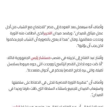
وأضاف أنه سيعمل بعد العودة إلى مصر “للاجتماع مع الشباب من أجل
عمل ميثاق للميدان”، ويقصد ميدان
التحرير
الذي انطلقت منه الثورة
وحددت معالمها، وقال “هذا لا يعني بالضرورة أن الشباب لازم يحكموا
لكن يجب أن يؤثروا”.
وأشار عبد الفتاح إلى تجربته في منصب
مستشار
رئيس
الجمهورية قائلا:
“أنا كنت جوه (داخل القصر الرئاسي) ووجدت اللي جوه مربوط بسلاسل
ثقيلة، واللي بره (خارج القصر) يتحكم في أحوال متعددة”.
وأضاف أن “عبقرية الثورة المصرية تتجلى في الحفاظ على سلميتها
واستيعاب الميدان للجميع باستثناء السلطة التي ظلت طرفا وحيدا في
الميدان”.
تجدر الإشارة إلى أن عبد الفتاح استقال من منصبه، مستشارا
للرئيس