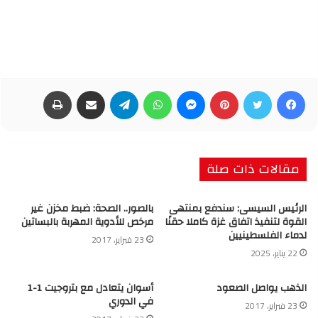
فيسبوك
تويتر
بينتيريست
ماسنجر
واتساب
تيلقرام
مشاركة عبر البريد
طباعة
مقالات ذات صلة
الرئيس السيسى: سندفع بمنتهى
بالصور.. الصحة: ضبط مخزن غير
القوة لتنفيذ اتفاق غزة كاملا حقنًا
مرخص للأدوية المهربة بالبساتين
لدماء الفلسطينيين
23 فبراير، 2017
22 يناير، 2025
الذهب يواصل الصعود
أسوان يتعادل مع بتروجيت 1-1
في الدوري
23 فبراير، 2017