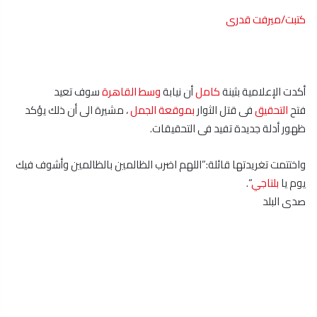
كتبت/ميرفت قدرى
أكدت الإعلامية بثينة
كامل
أن نيابة
وسط
القاهرة
سوف تعيد
فتح
التحقيق
فى قتل الثوار
بموقعة الجمل
، مشيرة الى أن ذلك يؤكد
ظهور أدلة جديدة تفيد فى التحقيقات.
واختتمت تغريدتها قائلة:”اللهم اضرب الظالمين بالظالمين وأشوف فيك
يوم يا
بلتاجي
“.
صدى البلد