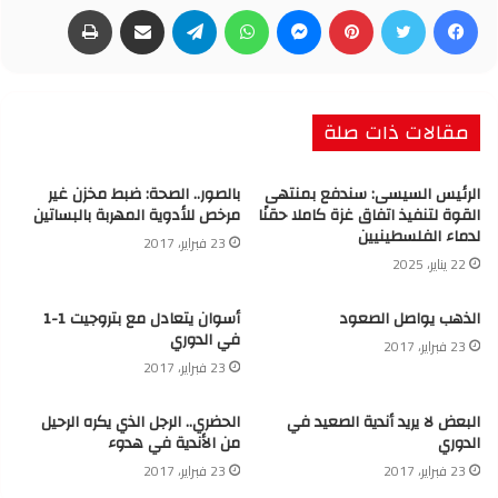
فيسبوك
تويتر
بينتيريست
ماسنجر
واتساب
تيلقرام
مشاركة عبر البريد
طباعة
مقالات ذات صلة
الرئيس السيسى: سندفع بمنتهى
بالصور.. الصحة: ضبط مخزن غير
القوة لتنفيذ اتفاق غزة كاملا حقنًا
مرخص للأدوية المهربة بالبساتين
لدماء الفلسطينيين
23 فبراير، 2017
22 يناير، 2025
الذهب يواصل الصعود
أسوان يتعادل مع بتروجيت 1-1
في الدوري
23 فبراير، 2017
23 فبراير، 2017
البعض لا يريد أندية الصعيد في
الحضري.. الرجل الذي يكره الرحيل
الدوري
من الأندية في هدوء
23 فبراير، 2017
23 فبراير، 2017