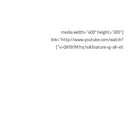
[media width=”400″ height=”305″
link=”http://www.youtube.com/watch?
v=QKf81M7rq1s&feature=g-all-xit”]