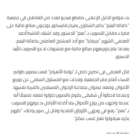
بث موقع الدليل الإعلانى مقطع فيديو لعدد من العاملين في جمعية
“كفالة اليتيم” بكفر الشناوى بمركز فارسكور، يوزعون مبالغ مالية على
فقراء مقابل التصويت بـ”نعم” للدستور، وقد اشتبك الناشط أحمد
العجمي الشهير “بجيفارا” مع أحد المشايخ العاملين بكفالة اليتيم،
بعدما علم بتوزيعهم مبالغ مالية مع منشورات تدعو للتصويت لتأييد
الدستور.
قال العجمى فى تصريح خاص لـ”بوابة الأهرام” قمت بتصوير طوابير
النساء أمام مقر الجمعية، وتحدثت مع المسئول السلفي عن توزيع
الأموال، ومعه عضوان بجماعة الإخوان المسلمين بالقرية نفسها،
وعندما لاحظوا أن شقيقى يقوم بالتصوير حاولوا منعه، مضيفًا أنه
عندما واجهت من يوزع الأموال بما أكدته الأرامل بدعوتهم للتصويت
بـ”نعم”، رفع في وجهي الأوراق النقدية وقال لي صور براحتك، “كلهم
بكره هيقولوا نعم غصب عنكم”.
بوابة الاهرام