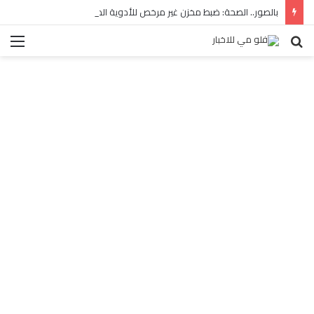
بالصور.. الصحة: ضبط مخزن غير مرخص للأدوية المهربة بالبساتين
بحث
الق
عن