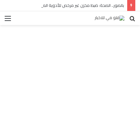
بالصور.. الصحة: ضبط مخزن غير مرخص للأدوية المهربة بالبساتين
بحث
الق
عن