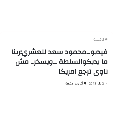
الرئيسية
فيديو…محمود سعد للعشري:ربنا
ما يديكوالسلطة …ويسخر.. مش
ناوى ترجع امريكا
2 يناير، 2013
أقل من دقيقة