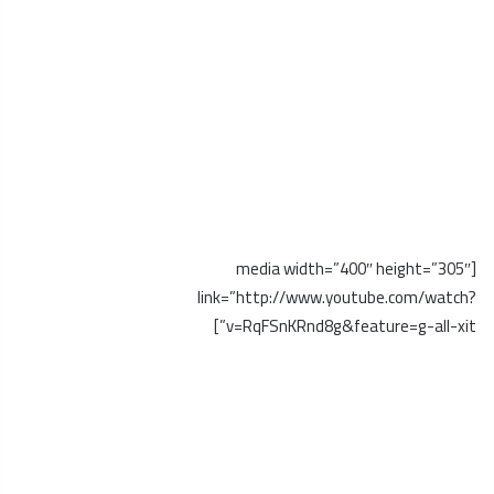
[media width=”400″ height=”305″
link=”http://www.youtube.com/watch?
v=RqFSnKRnd8g&feature=g-all-xit”]