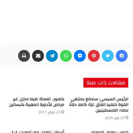
فيسبوك
تويتر
بينتيريست
ماسنجر
واتساب
تيلقرام
مشاركة عبر البريد
طباعة
مقالات ذات صلة
الرئيس السيسى: سندفع بمنتهى
بالصور.. الصحة: ضبط مخزن غير
القوة لتنفيذ اتفاق غزة كاملا حقنًا
مرخص للأدوية المهربة بالبساتين
لدماء الفلسطينيين
23 فبراير، 2017
22 يناير، 2025
الذهب يواصل الصعود
أسوان يتعادل مع بتروجيت 1-1