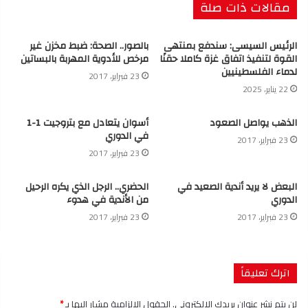
مقالات ذات صلة
الرئيس السيسى: سندفع بمنتهى
بالصور.. الصحة: ضبط مخزن غير
القوة لتنفيذ اتفاق غزة كاملا حقنًا
مرخص للأدوية المهربة بالبساتين
لدماء الفلسطينيين
23 فبراير، 2017
22 يناير، 2025
الذهب يواصل الصعود
أسوان يتعادل مع بتروجيت 1-1
في الدوري
23 فبراير، 2017
23 فبراير، 2017
البعض لا يريد أندية الصعيد في
الحضري.. الرجل الذي يكره الرحيل
الدوري
من الأندية في هدوء
23 فبراير، 2017
23 فبراير، 2017
اترك تعليقاً
لن يتم نشر عنوان بريدك الإلكتروني.
الحقول الإلزامية مشار إليها بـ
*