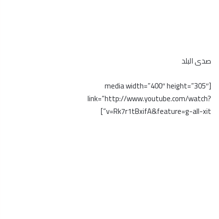
صدى البلد
[media width=”400″ height=”305″
link=”http://www.youtube.com/watch?
v=Rk7r1tBxifA&feature=g-all-xit”]