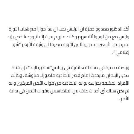
أكد الدكتور ممدوح حمزة ان الرئيس يجب ان يبدأ حوارا مع شباب الثورة
وليس مع من توجوا أنفسهم وكلاء عليهم بحيث إنه لايوجد شخص يزيد
عمره عن الأربعين ممن يمثلون الثورة مضيفا ان وثيقة الأزهر “شو
إعلامي” .
ووصف حمزة فى مداخلة هاتفية فى برنامج”استديو البلد”على قناة
صدى البلد ان مايحدث امام قصر الاتحادية ماهو إلا مناوشة ، وكانت
الأفراد المكلفة بحراسة بوابة الاتحادية من قوات الأمن المركزى وانه
لم يكن هناك أى أحداث عنف بين المتظاهرين وقوات الأمن فى بداية
الأمر .