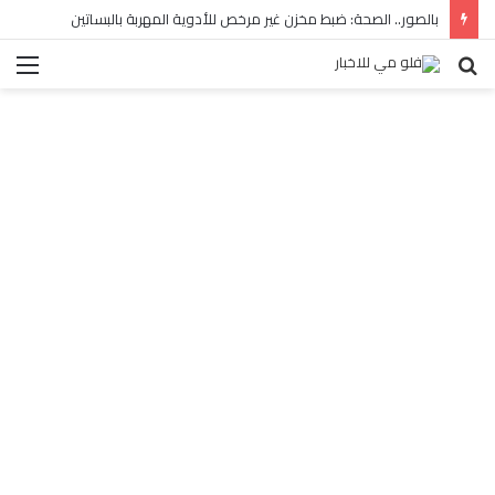
بالصور.. الصحة: ضبط مخزن غير مرخص للأدوية المهربة بالبساتين
بحث
الق
عن