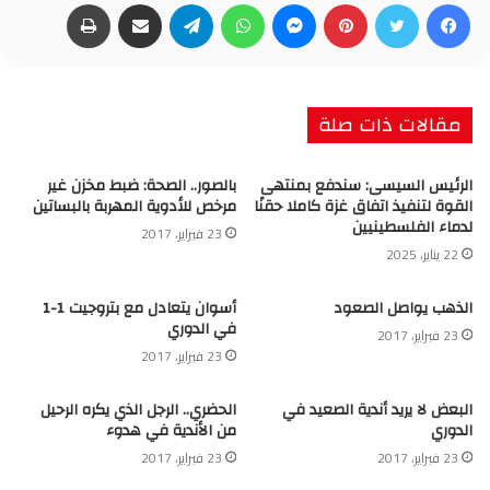
فيسبوك
تويتر
بينتيريست
ماسنجر
واتساب
تيلقرام
مشاركة عبر البريد
طباعة
مقالات ذات صلة
الرئيس السيسى: سندفع بمنتهى
بالصور.. الصحة: ضبط مخزن غير
القوة لتنفيذ اتفاق غزة كاملا حقنًا
مرخص للأدوية المهربة بالبساتين
لدماء الفلسطينيين
23 فبراير، 2017
22 يناير، 2025
الذهب يواصل الصعود
أسوان يتعادل مع بتروجيت 1-1
في الدوري
23 فبراير، 2017
23 فبراير، 2017
البعض لا يريد أندية الصعيد في
الحضري.. الرجل الذي يكره الرحيل
الدوري
من الأندية في هدوء
23 فبراير، 2017
23 فبراير، 2017