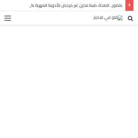
بالصور.. الصحة: ضبط مخزن غير مرخص للأدوية المهربة بالبساتين
بحث
الق
عن