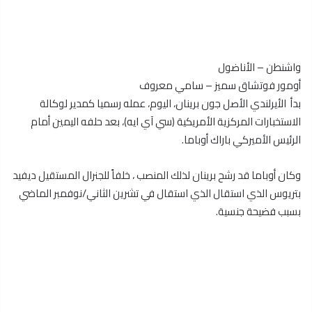
واشنطن – الأناضول
أومور فوتشاق سميز – سامي معروف
بدأ الأيرلندي الأصل جون برينان، اليوم، عمله رسميا كمدير لوكالة
الاستخبارات المركزية الأمريكية (سي آي ايه)، بعد حلفه اليمين أمام
الرئيس الأميركي باراك أوباما.
وكان أوباما قد رشح برينان لذلك المنصب ، خلفاً للجنرال المستقيل ديفيد
بتريوس الذي استقال الذي استقال في تشرين الثاني/نوفمبر الماضي
بسبب فضيحة جنسية.