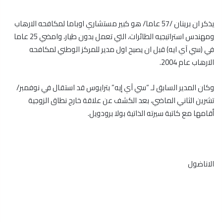
يذكر ان برينان /57 عاما/ هو كبير مستشاري اوباما لمكافحه الارهاب
ومهندس استراتيجيه الطائرات، التي تعمل بدون طيار، وامضي 25 عاما
في (سي آي ايه) قبل ان يصبح اول مدير للمركز الوطني لمكافحه
الارهاب عام 2004.
وكان المدير السابق لـ “سي آي إيه” بترايوس قد استقال في نوفمبر/
تشرين الثاني الماضي، بعد الكشف عن علاقة خارج نطاق الزوجية
أقامها مع كاتبة سيرته الذاتية بولا برودويل.
الاناضول