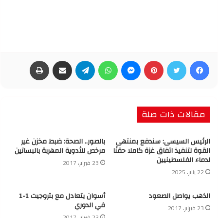
فيسبوك
تويتر
بينتيريست
ماسنجر
واتساب
تيلقرام
مشاركة عبر البريد
طباعة
مقالات ذات صلة
الرئيس السيسى: سندفع بمنتهى
بالصور.. الصحة: ضبط مخزن غير
القوة لتنفيذ اتفاق غزة كاملا حقنًا
مرخص للأدوية المهربة بالبساتين
لدماء الفلسطينيين
23 فبراير، 2017
22 يناير، 2025
الذهب يواصل الصعود
أسوان يتعادل مع بتروجيت 1-1
في الدوري
23 فبراير، 2017
23 فبراير، 2017