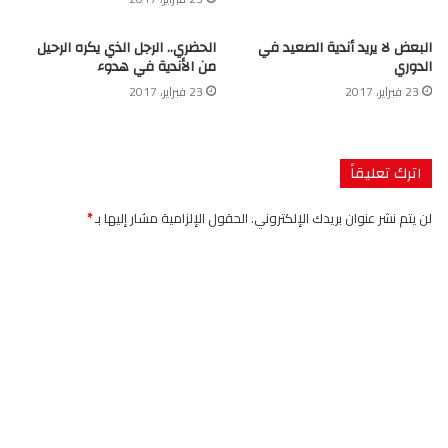
البعض لا يريد أندية الصعيد في
الحضري.. الرجل الذي يكره الرحيل
الدوري
من الأندية في هدوء
23 فبراير، 2017
23 فبراير، 2017
اترك تعليقاً
لن يتم نشر عنوان بريدك الإلكتروني.
الحقول الإلزامية مشار إليها بـ
*
ا
ل
ت
ع
ل
ي
ق