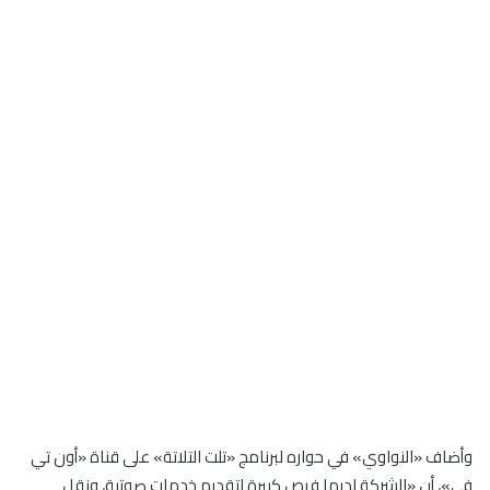
وأضاف «النواوي» في حواره لبرنامج «تلت التلاتة» على قناة «أون تي
في»، أن «الشركة لديها فرص كبيرة لتقديم خدمات صوتية، ونقل