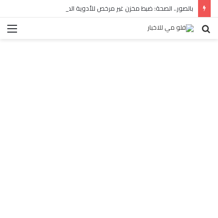
بالصور.. الصحة: ضبط مخزن غير مرخص للأدوية المهربة بالبساتين
بحث
الق
عن