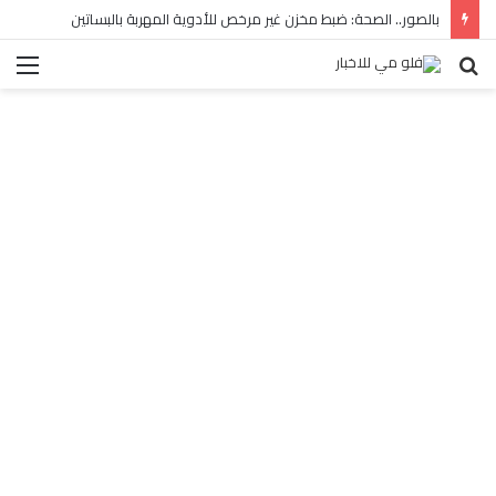
بالصور.. الصحة: ضبط مخزن غير مرخص للأدوية المهربة بالبساتين
بحث
الق
عن